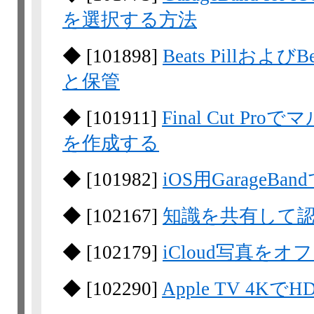
を選択する方法
◆
[
101898
]
Beats Pillおよ
と保管
◆
[
101911
]
Final Cut 
を作成する
◆
[
101982
]
iOS用GarageBan
◆
[
102167
]
知識を共有して
◆
[
102179
]
iCloud写真を
◆
[
102290
]
Apple TV 4K