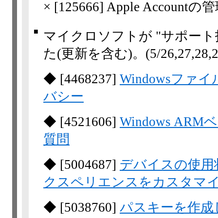
×
[
125666
] Apple Acco
■
マイクロソフトが "サポート
た(更新を含む)。
(5/26,​27,​28,​
◆
[
4468237
]
Windowsフ
バシー
◆
[
4521606
]
Windows A
質問
◆
[
5004687
]
デバイスの使用状
クスペリエンスをカスタマ
◆
[
5038760
]
パスキーを作成