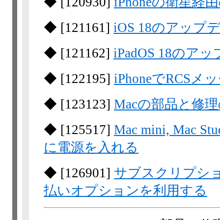
◆
[
120930
]
iPhoneの衛星
◆
[
121161
]
iOS 18のアッ
◆
[
121162
]
iPadOS 18の
◆
[
122195
]
iPhoneでRC
◆
[
123123
]
Macの部品と修
◆
[
125517
]
Mac mini, Mac
に電源を入れる
◆
[
126901
]
サブスクリプシ
払いオプションを利用する