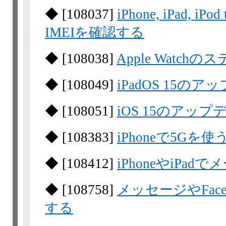
◆
[
108037
]
iPhone, iPad, 
IMEIを確認する
◆
[
108038
]
Apple Watc
◆
[
108049
]
iPadOS 15の
◆
[
108051
]
iOS 15のアッ
◆
[
108383
]
iPhoneで5Gを使
◆
[
108412
]
iPhoneやiP
◆
[
108758
]
メッセージやFac
する