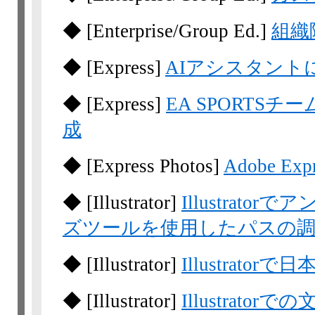
◆
[Enterprise/Group Ed.]
組織
◆
[Express]
AIアシスタント
◆
[Express]
EA SPORTSチー
成
◆
[Express
Photos]
Adobe Ex
◆
[Illustrator]
Illustrat
ズツールを使用したパスの
◆
[Illustrator]
Illustrat
◆
[Illustrator]
Illustrat