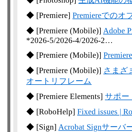
◆
[Photoshop]
生成AI機能の
◆
[Premiere]
Premiereで
◆
[Premiere
(Mobile)]
Adobe 
*2026-5/​2026-4/​2026-2…
◆
[Premiere
(Mobile)]
Premi
◆
[Premiere
(Mobile)]
さまざ
オートリフレーム
◆
[Premiere
Elements]
サポー
◆
[RoboHelp]
Fixed issues | R
◆
[Sign]
Acrobat Sign