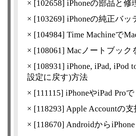
×
[
102658
] iPhoneの部品
×
[
103269
] iPhoneの純正
×
[
104984
] Time Machin
×
[
108061
] Macノートブ
×
[
108931
] iPhone, iPad,
設定に戻す)方法
×
[
111115
] iPhoneやiPad 
×
[
118293
] Apple Acco
×
[
118670
] AndroidからiP