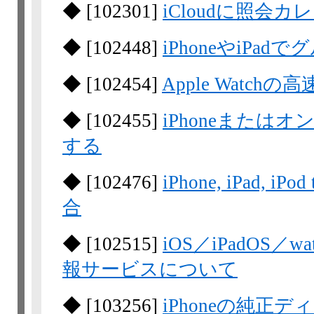
◆
[
102301
]
iCloudに照会
◆
[
102448
]
iPhoneやiP
◆
[
102454
]
Apple Watch
◆
[
102455
]
iPhoneまたはオ
する
◆
[
102476
]
iPhone, iPad,
合
◆
[
102515
]
iOS／iPadOS
報サービスについて
◆
[
103256
]
iPhoneの純正