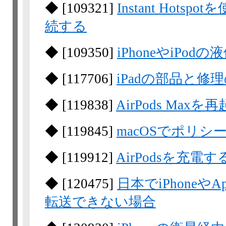
◆
[
109321
]
Instant Hot
続する
◆
[
109350
]
iPhoneやiPo
◆
[
117706
]
iPadの部品と修
◆
[
119838
]
AirPods Ma
◆
[
119845
]
macOSでポリ
◆
[
119912
]
AirPodsを充電す
◆
[
120475
]
日本でiPhoneやA
転送できない場合