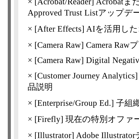
×
[Acrobat
/Reader] Acrobatま
Approved Trust Lis
×
[After Effects]
AIを活用し
×
[Camera Raw]
Camera 
×
[Camera Raw]
Digital Negat
×
[Customer Journey Analytics
品説明
×
[Enterprise/Group Ed.]
子組
×
[Firefly] 現在の特別オファ
×
[Illustrator]
Adobe Illu