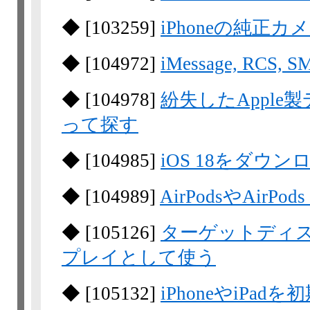
◆
[
103259
]
iPhoneの純正
◆
[
104972
]
iMessage, RC
◆
[
104978
]
紛失したApple製
って探す
◆
[
104985
]
iOS 18をダウ
◆
[
104989
]
AirPodsやAirPo
◆
[
105126
]
ターゲットディス
プレイとして使う
◆
[
105132
]
iPhoneやiPad