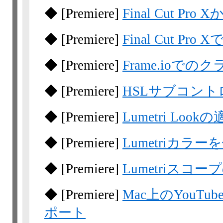
◆
[Premiere]
Final Cut 
◆
[Premiere]
Final Cut 
◆
[Premiere]
Frame.ioで
◆
[Premiere]
HSLサブコン
◆
[Premiere]
Lumetri Look
◆
[Premiere]
Lumetriカ
◆
[Premiere]
Lumetriスコー
◆
[Premiere]
Mac上のYouT
ポート