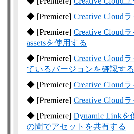
◆
[Premiere]
Creative C
◆
[Premiere]
Creative Cl
◆
[Premiere]
Creative C
assetsを使用する
◆
[Premiere]
Creative C
ているバージョンを確認す
◆
[Premiere]
Creative Cl
◆
[Premiere]
Creative Cl
◆
[Premiere]
Dynamic Linkを使
の間でアセットを共有する