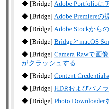
◆
[Bridge]
Adobe Portfo
◆
[Bridge]
Adobe Premiere
◆
[Bridge]
Adobe Stock
◆
[Bridge]
BridgeとmacOS
◆
[Bridge]
Camera Rawで画
がクラッシュする
◆
[Bridge]
Content Credenti
◆
[Bridge]
HDRおよびパノ
◆
[Bridge]
Photo Downl