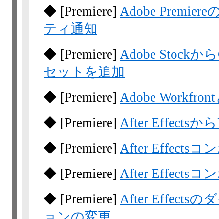
◆
[Premiere]
Adobe Prem
ティ通知
◆
[Premiere]
Adobe Stockか
セットを追加
◆
[Premiere]
Adobe Workfro
◆
[Premiere]
After Effects
◆
[Premiere]
After Effe
◆
[Premiere]
After Effe
◆
[Premiere]
After Effe
ョンの変更