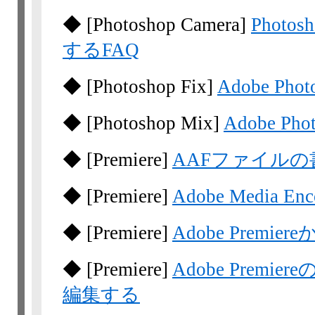
◆
[Photoshop Camera]
Photo
するFAQ
◆
[Photoshop Fix]
Adobe Ph
◆
[Photoshop Mix]
Adobe P
◆
[Premiere]
AAFファイル
◆
[Premiere]
Adobe Media
◆
[Premiere]
Adobe Premier
◆
[Premiere]
Adobe Premie
編集する