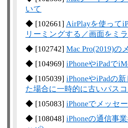
いて
◆
[
102661
]
AirPlayを使って
リーミングする／画面をミ
◆
[
102742
]
Mac Pro(201
◆
[
104969
]
iPhoneやiPadで
◆
[
105039
]
iPhoneやiP
た場合に一時的に古いパスコ
◆
[
105083
]
iPhoneでメッ
◆
[
108048
]
iPhoneの通信