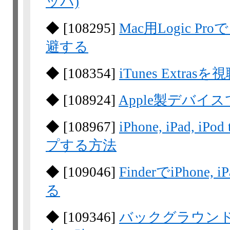
ッパ)
◆
[
108295
]
Mac用Logic 
避する
◆
[
108354
]
iTunes Extr
◆
[
108924
]
Apple製デバ
◆
[
108967
]
iPhone, iPad, 
プする方法
◆
[
109046
]
FinderでiPhone,
る
◆
[
109346
]
バックグラウン