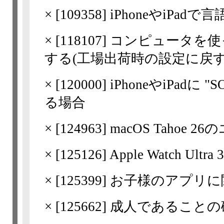
×
[
109358
] iPhoneやiPad
×
[
118107
] コンピュータを使って, 
する(工場出荷時の設定に戻す
×
[
120000
] iPhoneやiPadに
る場合
×
[
124963
] macOS Taho
×
[
125126
] Apple Watch 
×
[
125399
] お子様のアプリ
×
[
125662
] 成人であること