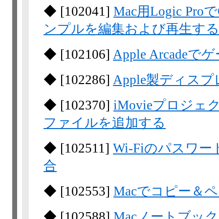
◆
[
102041
]
Mac用Logic Pr
ンプルを編集および再生す
◆
[
102106
]
Apple Arcad
◆
[
102286
]
Apple製ディス
◆
[
102370
]
iMovieプロ
ファイルを追加する
◆
[
102511
]
Wi-Fiのパス
合
◆
[
102553
]
Macでコピー＆
◆
[
102588
]
Macノートブッ