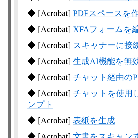
◆
[Acrobat]
PDFスペースを
◆
[Acrobat]
XFAフォームを
◆
[Acrobat]
スキャナーに接
◆
[Acrobat]
生成AI機能を無
◆
[Acrobat]
チャット経由のP
◆
[Acrobat]
チャットを使用し
ンプト
◆
[Acrobat]
表紙を生成
◆
[Acrobat]
文書をスキャン