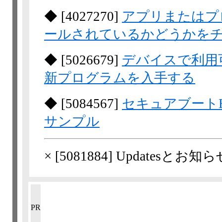
◆
[
4027270
]
アプリまたはプロ
ールされているかどうかを
◆
[
5026679
]
デバイスで利用可
新プログラムを入手する
◆
[
5084567
]
セキュアブート
サンプル
×
[
5081884
] Updatesとお知ら
PR