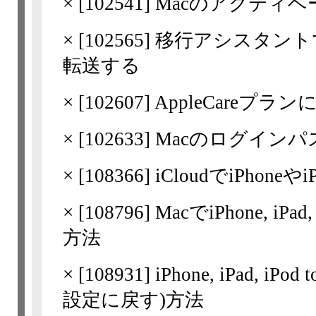
×
[
102541
] Macのアクティ
×
[
102565
] 移行アシスタントで
転送する
×
[
102607
] AppleCare
×
[
102633
] Macのログイン
×
[
108366
] iCloudでiPho
×
[
108796
] MacでiPhone, i
方法
×
[
108931
] iPhone, iPad,
設定に戻す)方法