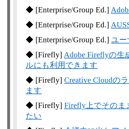
◆
[Enterprise/Group Ed.]
Ad
◆
[Enterprise/Group Ed.]
AU
◆
[Enterprise/Group Ed.]
ユー
◆
[Firefly]
Adobe Fire
ルにも利用できます
◆
[Firefly]
Creative Clou
ます
◆
[Firefly]
Firefly上で
たい