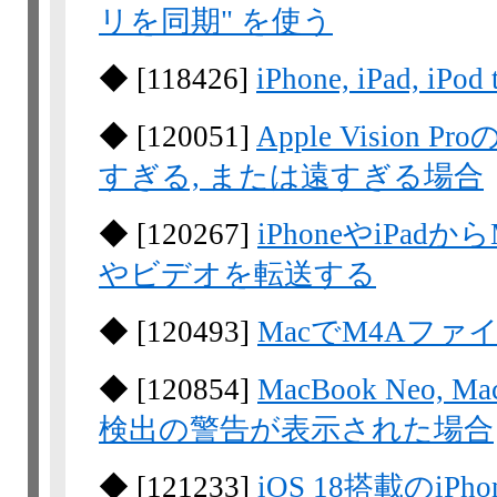
リを同期" を使う
◆
[
118426
]
iPhone, iPad,
◆
[
120051
]
Apple Visio
すぎる, または遠すぎる場合
◆
[
120267
]
iPhoneやiPad
やビデオを転送する
◆
[
120493
]
MacでM4Aファ
◆
[
120854
]
MacBook Neo, Ma
検出の警告が表示された場合
◆
[
121233
]
iOS 18搭載のiP