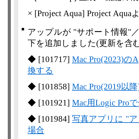
×
[Project Aqua] Project 
■
アップルが "サポート情報"
下を追加しました(更新を含む
◆
[
101717
]
Mac Pro(2023)の
換する
◆
[
101858
]
Mac Pro(2019
◆
[
101921
]
Mac用Logic 
◆
[
101984
]
写真アプリに "
場合