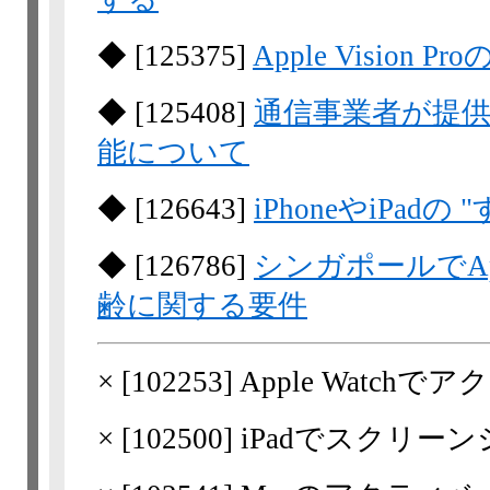
◆
[
125375
]
Apple Vision
◆
[
125408
]
通信事業者が提供する
能について
◆
[
126643
]
iPhoneやiPa
◆
[
126786
]
シンガポールでApp
齢に関する要件
×
[
102253
] Apple Watc
×
[
102500
] iPadでスクリ