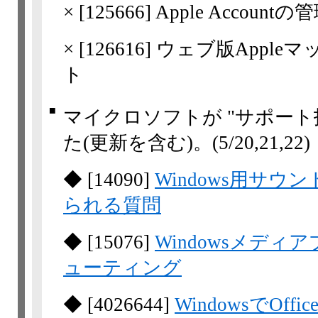
×
[
125666
] Apple Acco
×
[
126616
] ウェブ版Appl
ト
■
マイクロソフトが "サポート
た(更新を含む)。
(5/20,​21,​22)
◆
[
14090
]
Windows用サウ
られる質問
◆
[
15076
]
Windowsメデ
ューティング
◆
[
4026644
]
WindowsでOf