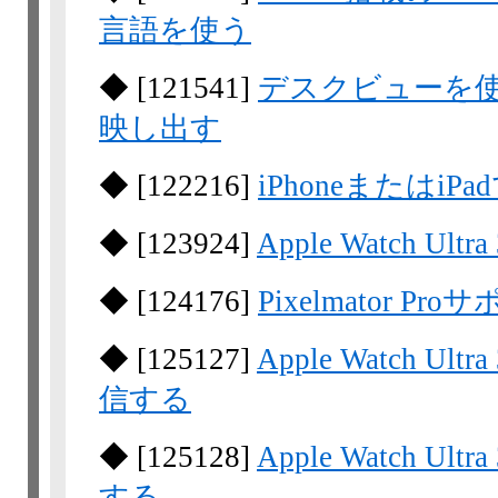
言語を使う
◆
[
121541
]
デスクビューを
映し出す
◆
[
122216
]
iPhoneまたはiP
◆
[
123924
]
Apple Watch 
◆
[
124176
]
Pixelmator Pro
◆
[
125127
]
Apple Watch
信する
◆
[
125128
]
Apple Watch
する