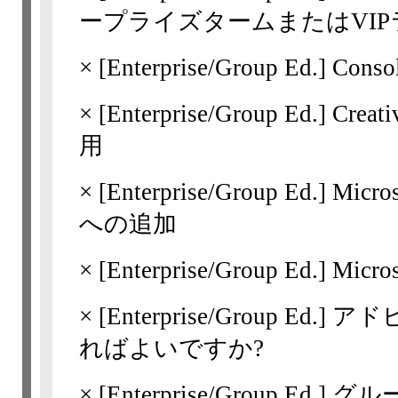
ープライズタームまたはVI
×
[Enterprise/Group Ed.]
Cons
×
[Enterprise/Group Ed.]
Crea
用
×
[Enterprise/Group Ed.]
Micr
への追加
×
[Enterprise/Group Ed.]
Micr
×
[Enterprise/Group Ed.]
アド
ればよいですか?
×
[Enterprise/Group Ed.]
グル