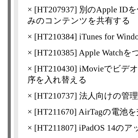
×
[
HT207937
] 別のApple
みのコンテンツを共有する
×
[
HT210384
] iTunes fo
×
[
HT210385
] Apple Wa
×
[
HT210430
] iMovieで
序を入れ替える
×
[
HT210737
] 法人向けの管理
×
[
HT211670
] AirTagの電
×
[
HT211807
] iPadOS 1