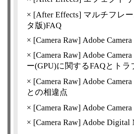
×
[After Effects]
マルチフレー
タ版)FAQ
×
[Camera Raw]
Adobe Camera
×
[Camera Raw]
Adobe Ca
ー(GPU)に関するFAQと
×
[Camera Raw]
Adobe Came
との相違点
×
[Camera Raw]
Adobe Camer
×
[Camera Raw]
Adobe Digital 