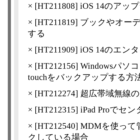
×
[
HT211808
] iOS 14の
×
[
HT211819
] ブックやオ
する
×
[
HT211909
] iOS 14の
×
[
HT212156
] Windowsパソコンの
touchをバックアップする方
×
[
HT212274
] 超広帯域無線
×
[
HT212315
] iPad Pro
×
[
HT212540
] MDMを使っ
クしている場合