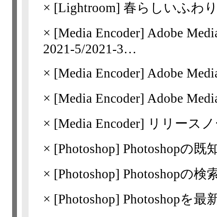
×
[Lightroom]
春らしいふわ
×
[Media Encoder]
Adobe Med
2021-5/​2021-3…
×
[Media Encoder]
Adobe Med
×
[Media Encoder]
Adobe Me
×
[Media Encoder]
リリースノート 
×
[Photoshop]
Photoshopの
×
[Photoshop]
Photosho
×
[Photoshop]
Photoshop