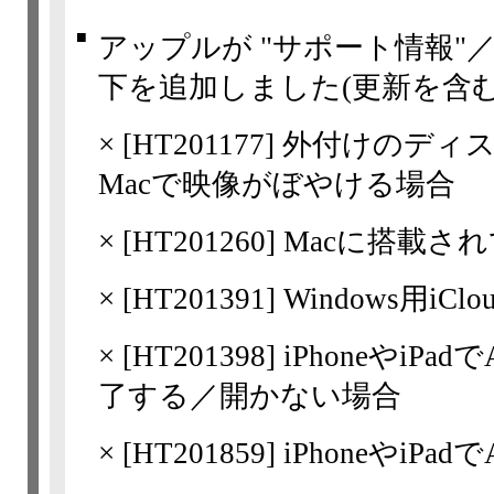
■
アップルが "サポート情報"
下を追加しました(更新を含む
×
[
HT201177
] 外付けのディ
Macで映像がぼやける場合
×
[
HT201260
] Macに搭載さ
×
[
HT201391
] Windows用i
×
[
HT201398
] iPhoneやi
了する／開かない場合
×
[
HT201859
] iPhoneやiPadで