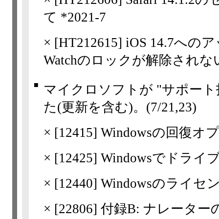
て *2021-7
×
[
HT212615
] iOS 14.7へ
Watchのロックが解除されな
■
マイクロソフトが "サポート
た(更新を含む)。
(7/21,​23)
×
[
12415
] Windowsの回復
×
[
12425
] Windowsでド
×
[
12440
] Windowsのライ
×
[
22806
] 付録B: ナレー