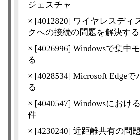
ジェスチャ
×
[
4012820
] ワイヤレスデ
クへの接続の問題を解決する
×
[
4026996
] Windowsで
る
×
[
4028534
] Microsoft
る
×
[
4040547
] Windowsに
件
×
[
4230240
] 近距離共有の問