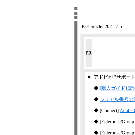
Past article:
2021-7-5
PR
■
アドビが "サポー
◆
[購入ガイド] 
◆
シリアル番号の
◆
[Connect]
Ado
◆
[Enterprise/Group
◆
[Enterprise/Group