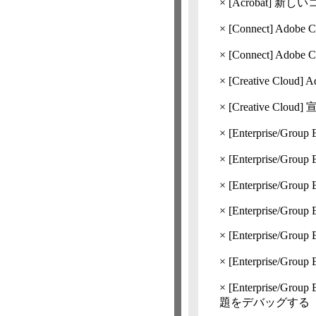
×
[Acrobat]
新しいコ
×
[Connect]
Adobe
×
[Connect]
Adob
×
[Creative Cloud]
A
×
[Creative Cloud]
×
[Enterprise/Group 
×
[Enterprise/Group 
×
[Enterprise/Group 
×
[Enterprise/Group 
×
[Enterprise/Group 
×
[Enterprise/Group 
×
[Enterprise/Group 
題をデバッグする