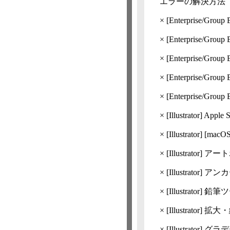
エラーの解決方法
×
[Enterprise/Group 
×
[Enterprise/Group 
×
[Enterprise/Group 
×
[Enterprise/Group 
×
[Enterprise/Group 
×
[Illustrator]
Apple 
×
[Illustrator]
[macO
×
[Illustrator]
アート
×
[Illustrator]
アンカ
×
[Illustrator]
鉛筆ツ
×
[Illustrator]
拡大・
×
[Illustrator]
グラデ