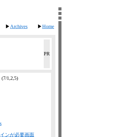
▶
Archives
▶
Home
PR
。
(7/1,​2,​5)
s
ログインが必要画面