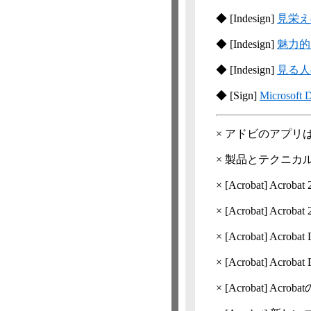
◆
[Indesign]
見栄え
◆
[Indesign]
魅力的
◆
[Indesign]
見る人
◆
[Sign]
Micros
×
アドビのアプリは
×
製品とテクニカ
×
[Acrobat]
Acrob
×
[Acrobat]
Acrob
×
[Acrobat]
Acro
×
[Acrobat]
Acro
×
[Acrobat]
Acro