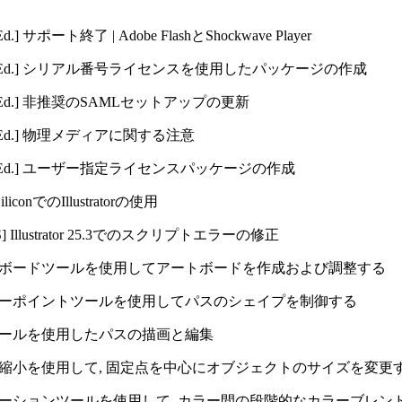
Ed.]
サポート終了 | Adobe FlashとShockwave Player
Ed.]
シリアル番号ライセンスを使用したパッケージの作成
Ed.]
非推奨のSAMLセットアップの更新
Ed.]
物理メディアに関する注意
Ed.]
ユーザー指定ライセンスパッケージの作成
SiliconでのIllustratorの使用
S] Illustrator 25.3でのスクリプトエラーの修正
ボードツールを使用してアートボードを作成および調整する
ーポイントツールを使用してパスのシェイプを制御する
ールを使用したパスの描画と編集
縮小を使用して, 固定点を中心にオブジェクトのサイズを変更
ーションツールを使用して, カラー間の段階的なカラーブレン