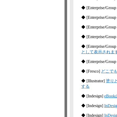
◆
[Enterprise/Group
◆
[Enterprise/Group
◆
[Enterprise/Group
◆
[Enterprise/Group
◆
[Enterprise/Group
として表示されま
◆
[Enterprise/Group
◆
[Fresco]
どこで
◆
[Illustrator]
塗り
する
◆
[Indesign]
eBo
◆
[Indesign]
InDes
◆
[Indesign]
InDe