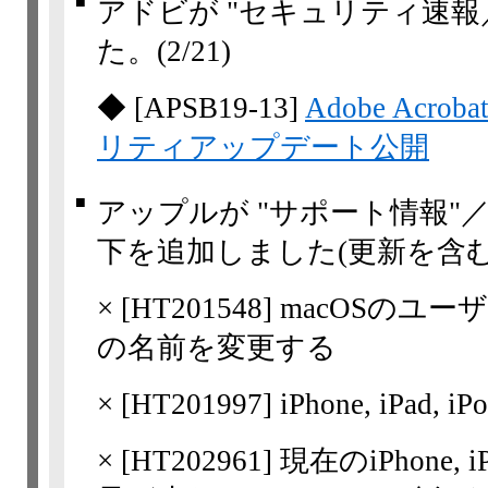
■
アドビが "セキュリティ速報
た。
(2/21)
◆
[
APSB19-13
]
Adobe Acr
リティアップデート公開
■
アップルが "サポート情報"
下を追加しました(更新を含む
×
[
HT201548
] macOSの
の名前を変更する
×
[
HT201997
] iPhone, iPa
×
[
HT202961
] 現在のiPhone, 