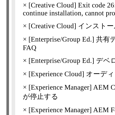
×
[Creative Cloud]
Exit code 26
continue installation, cannot pr
×
[Creative Cloud]
インストー
×
[Enterprise/Group Ed.]
共有
FAQ
×
[Enterprise/Group Ed.]
デベ
×
[Experience Cloud]
×
[Experience Manager]
AEM 
が停止する
×
[Experience Manager]
AEM 