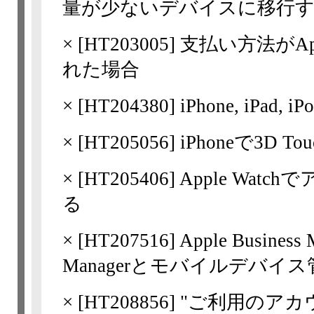
量が少ないデバイスに移行
×
[
HT203005
] 支払い方法がApp 
れた場合
×
[
HT204380
] iPhone, iPad,
×
[
HT205056
] iPhoneで3D
×
[
HT205406
] Apple Wa
る
×
[
HT207516
] Apple Busines
Managerとモバイルデバイ
×
[
HT208856
] "ご利用のアカウ