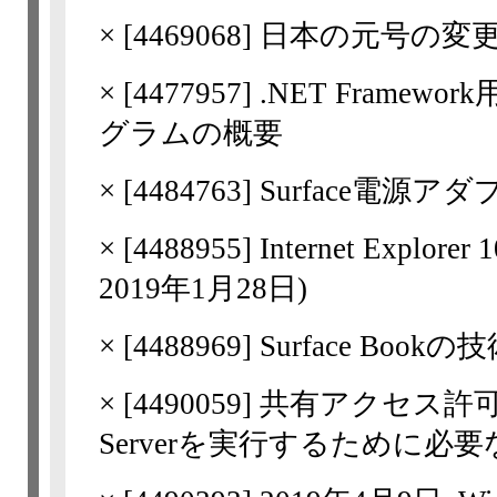
×
[
4469068
] 日本の元号の変更に
×
[
4477957
] .NET Fram
グラムの概要
×
[
4484763
] Surface電
×
[
4488955
] Internet Exp
2019年1月28日)
×
[
4488969
] Surface Book
×
[
4490059
] 共有アクセス許可
Serverを実行するために