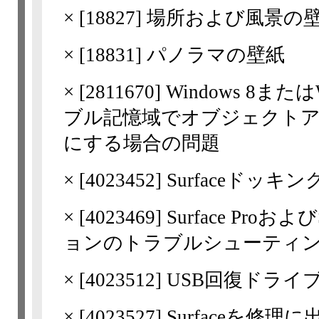
×
[
18827
] 場所および風景の
×
[
18831
] パノラマの壁紙
×
[
2811670
] Windows 8または
ブル記憶域でオブジェクト
にする場合の問題
×
[
4023452
] Surfaceドッ
×
[
4023469
] Surface Pro
ョンのトラブルシューティ
×
[
4023512
] USB回復ドラ
×
[
4023527
] Surfaceを修理