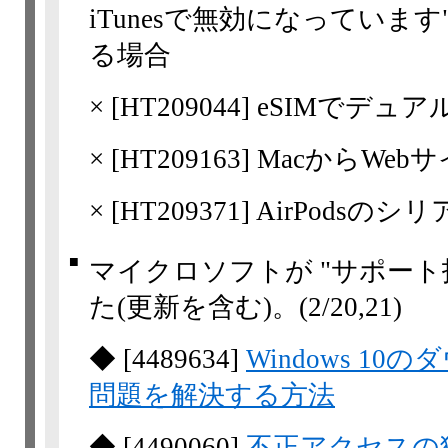
iTunesで無効になっていま
る場合
×
[
HT209044
] eSIMでデュ
×
[
HT209163
] MacからW
×
[
HT209371
] AirPodsの
■
マイクロソフトが "サポート
た(更新を含む)。
(2/20,​21)
◆
[
4489634
]
Windows 1
問題を解決する方法
◆
[
4490060
]
不正アクセスの獲得