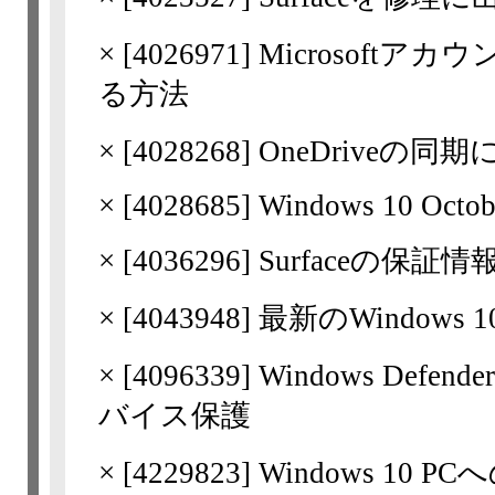
×
[
4026971
] Microsof
る方法
×
[
4028268
] OneDrive
×
[
4028685
] Windows 10 Octob
×
[
4036296
] Surfaceの保証情
×
[
4043948
] 最新のWindo
×
[
4096339
] Windows De
バイス保護
×
[
4229823
] Windows 10 P