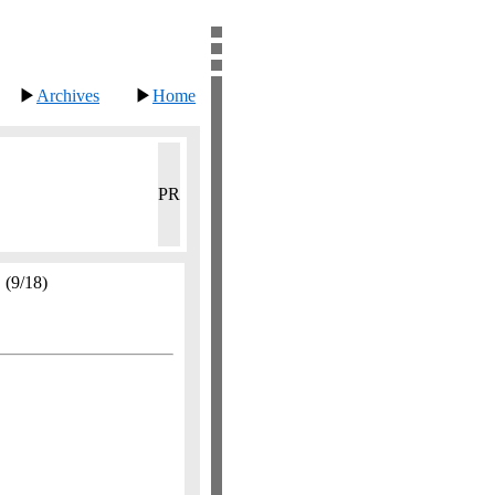
▶
Archives
▶
Home
PR
。
(9/18)