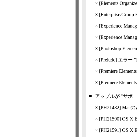
×
[Elements Org
×
[Enterprise/Gr
×
[Experience Manag
×
[Experience Manag
×
[Photoshop Ele
×
[Prelude] 
×
[Premiere Element
×
[Premiere Element
■
アップルが "サポ
×
[
PH21482
] Macの
×
[
PH21590
] OS 
×
[
PH21591
] OS