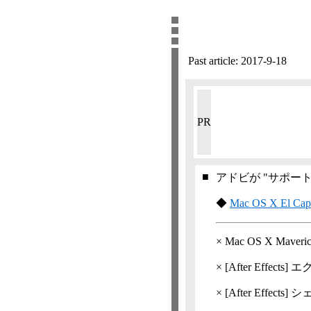
Past article:
2017-9-18
PR
■
アドビが "サポー
◆
Mac OS X El C
×
Mac OS X Mave
×
[After Effects]
エ
×
[After Effects]
シ