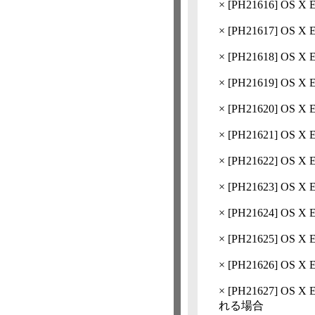
×
[
PH21616
] OS 
×
[
PH21617
] OS X
×
[
PH21618
] OS X 
×
[
PH21619
] OS 
×
[
PH21620
] OS
×
[
PH21621
] OS 
×
[
PH21622
] OS 
×
[
PH21623
] OS 
×
[
PH21624
] OS X 
×
[
PH21625
] OS
×
[
PH21626
] OS 
×
[
PH21627
] OS
れる場合