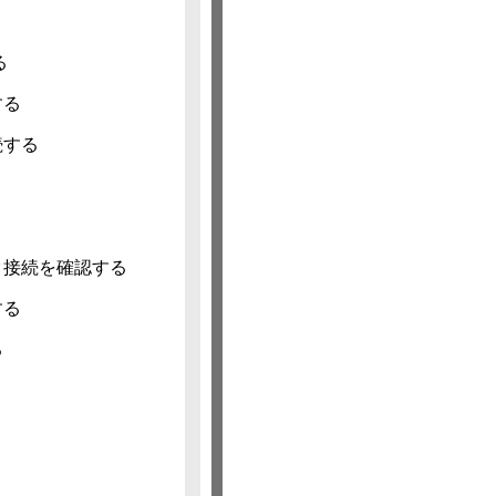
る
する
続する
ワーク接続を確認する
する
る