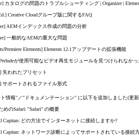
anizer] カタログの問題のトラブルシューティング | Organizer | Eleme
oup Ed.] Creative Cloudグループ版に関するFAQ
er]
AEMインデックス作成の問題の分析
er]
一般的なAEMの重大な問題
ments/Premiere Elements] Elements 12.1アップデートの拡張機能
エラー "Preludeが使用可能なビデオ再生モジュールを見つけられなかっ
s]
失われたプリセット
s]
サポートされるファイル形式
ート情報"／"ドキュメンテーション" に以下を追加しました(更新
ためのSafari: "Safari" の概要
X El Capitan: どの方法でインターネットに接続しますか?
 X El Capitan: ネットワーク診断によってサポートされている接続