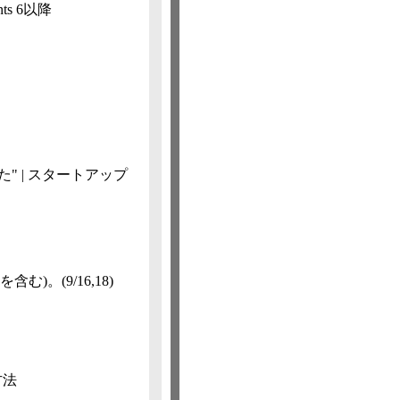
nts 6以降
た" | スタートアップ
を含む)。
(9/16,​18)
方法