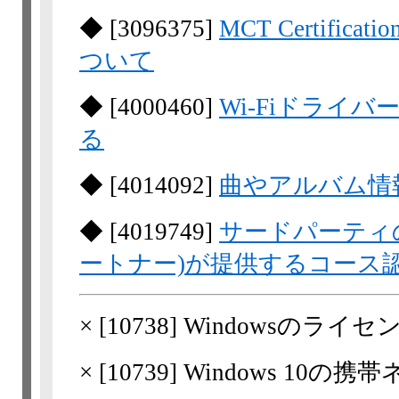
◆
[
3096375
]
MCT Certificat
ついて
◆
[
4000460
]
Wi-Fiドライバー
る
◆
[
4014092
]
曲やアルバム情
◆
[
4019749
]
サードパーティ
ートナー)が提供するコース
×
[
10738
] Windowsのラ
×
[
10739
] Windows 10