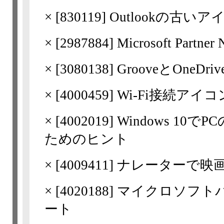
×
[
830119
] Outlookの古
×
[
2987884
] Microsoft Pa
×
[
3080138
] GrooveとOn
×
[
4000459
] Wi-Fi接続ア
×
[
4002019
] Windows 1
ためのヒント
×
[
4009411
] ナレーターで
×
[
4020188
] マイクロソフ
ート