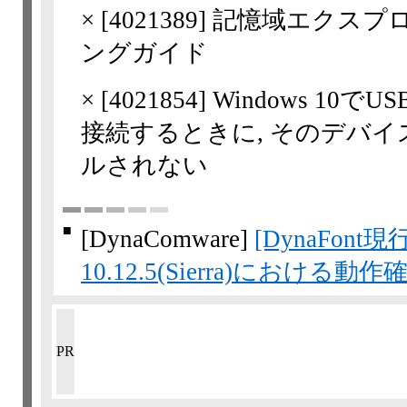
×
[
4021389
] 記憶域エクス
ングガイド
×
[
4021854
] Windows 1
接続するときに, そのデバ
ルされない
■
[DynaComware]
[DynaFont
10.12.5(Sierra)におけ
PR