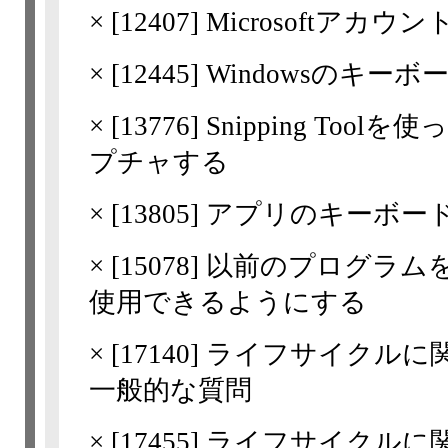
×
[
12407
] Microsoftア
×
[
12445
] Windowsのキ
×
[
13776
] Snipping T
プチャする
×
[
13805
] アプリのキーボー
×
[
15078
] 以前のプログラムを
使用できるようにする
×
[
17140
] ライフサイクルに関
一般的な質問
×
[
17455
] ライフサイクルに関するF