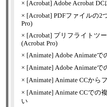
×
[Acrobat]
Adobe Acrobat
×
[Acrobat]
PDFファイルの2つ
Pro)
×
[Acrobat]
プリフライトツー
(Acrobat Pro)
×
[Animate]
Adobe Anim
×
[Animate]
Adobe Anim
×
[Animate]
Animate CC
×
[Animate]
Animate C
い