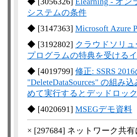
◆
[
3056326
]
Elearning
システムの条件
◆
[
3147363
]
Microsoft A
◆
[
3192802
]
クラウドソリュー
プログラムの特典を受ける
◆
[
4019799
]
修正: SSRS 2016の
"DeleteDataSources
めて実行するとデッドロッ
◆
[
4020691
]
MSEGデモ資料
×
[
297684
] ネットワーク共