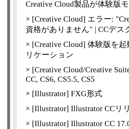
Creative Cloud製品が体験
×
[Creative Cloud]
エラー: "C
資格がありません" | CCデ
×
[Creative Cloud]
体験版を起動でき
リケーション
×
[Creative Cloud/Creati
CC, CS6, CS5.5, CS5
×
[Illustrator]
FXG形式
×
[Illustrator]
Illustrator 
×
[Illustrator]
Illustrator C