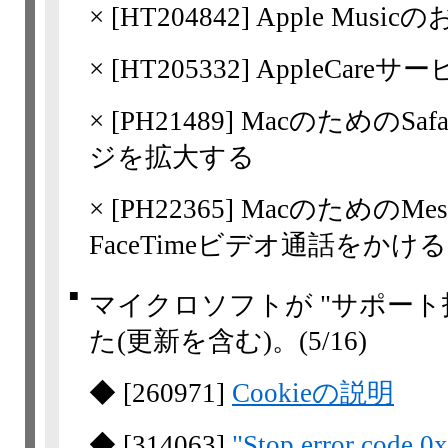
×
[
HT204842
] Apple Mu
×
[
HT205332
] AppleCar
×
[
PH21489
] MacのためのSafa
ジを拡大する
×
[
PH22365
] MacのためのMes
FaceTimeビデオ通話をかける
■
マイクロソフトが "サポート
た(更新を含む)。
(5/16)
◆
[
260971
]
Cookieの説明
◆
[
314063
]
"Stop error code 