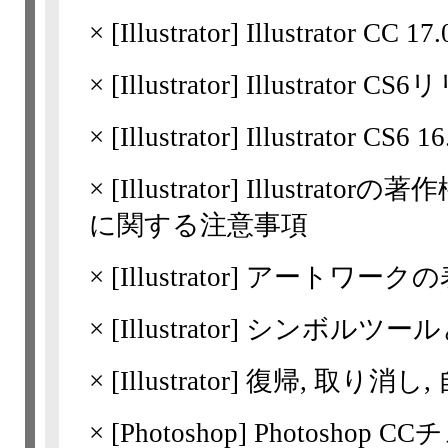
×
[Illustrator]
Illustrator C
×
[Illustrator]
Illustrator 
×
[Illustrator]
Illustrator C
×
[Illustrator]
Illustrato
に関する注意事項
×
[Illustrator]
アートワークの
×
[Illustrator]
シンボルツール
×
[Illustrator]
復帰, 取り消し,
×
[Photoshop]
Photoshop 