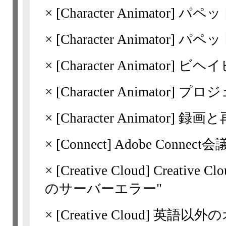
×
[Character Animator]
パペッ
×
[Character Animator]
パペッ
×
[Character Animator]
ビヘイ
×
[Character Animator]
プロジ
×
[Character Animator]
録画と
×
[Connect] Adobe Conn
×
[Creative Cloud]
Creativ
のサーバーエラー"
×
[Creative Cloud]
英語以外の