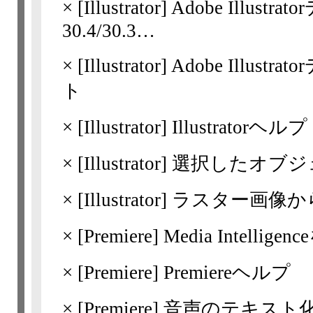
×
[Illustrator]
Adobe Illust
30.4/​30.3…
×
[Illustrator]
Adobe Illu
ト
×
[Illustrator]
Illustratorヘルプ
×
[Illustrator]
選択したオブジ
×
[Illustrator]
ラスター画像か
×
[Premiere]
Media Intel
×
[Premiere]
Premiereヘルプ
×
[Premiere]
音声のテキスト