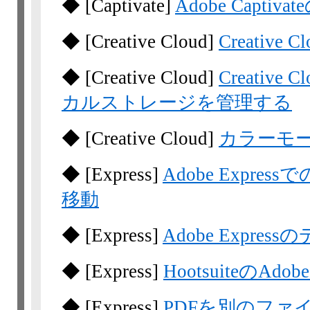
◆
[Captivate]
Adobe Capt
◆
[Creative Cloud]
Creative
◆
[Creative Cloud]
Creati
カルストレージを管理する
◆
[Creative Cloud]
カラーモ
◆
[Express]
Adobe Expr
移動
◆
[Express]
Adobe Expr
◆
[Express]
HootsuiteのAdo
◆
[Express]
PDFを別のファ