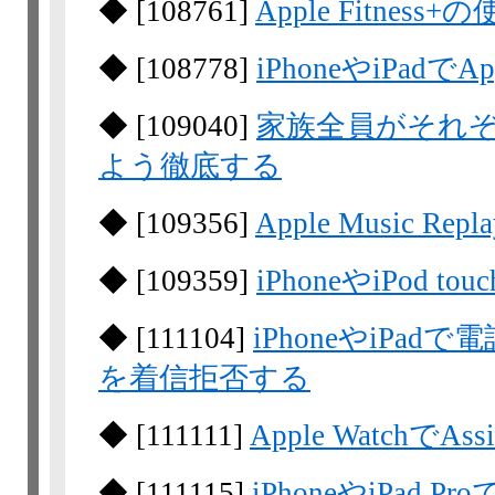
◆
[
108761
]
Apple Fitness+
◆
[
108778
]
iPhoneやiPadでA
◆
[
109040
]
家族全員がそれぞれ自
よう徹底する
◆
[
109356
]
Apple Music 
◆
[
109359
]
iPhoneやiPod
◆
[
111104
]
iPhoneやiPad
を着信拒否する
◆
[
111111
]
Apple WatchでAss
◆
[
111115
]
iPhoneやiPad 