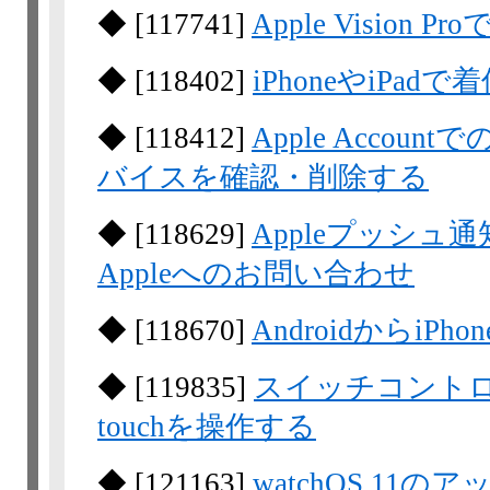
◆
[
117741
]
Apple Vision
◆
[
118402
]
iPhoneやiPa
◆
[
118412
]
Apple Acco
バイスを確認・削除する
◆
[
118629
]
Appleプッシ
Appleへのお問い合わせ
◆
[
118670
]
AndroidからiP
◆
[
119835
]
スイッチコントロールを
touchを操作する
◆
[
121163
]
watchOS 11