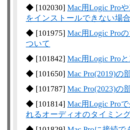
◆
[
102030
]
Mac用Logic P
をインストールできない場
◆
[
101975
]
Mac用Logic 
ついて
◆
[
101842
]
Mac用Logic Pro
◆
[
101650
]
Mac Pro(201
◆
[
101787
]
Mac Pro(202
◆
[
101814
]
Mac用Logic 
れるオーディオのタイミン
◆
[
101829
]
Mac Proに接