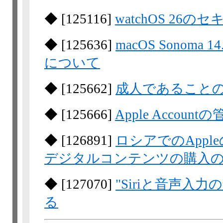
◆
[
125116
]
watchOS 2
◆
[
125636
]
macOS Sonom
について
◆
[
125662
]
成人であること
◆
[
125666
]
Apple Acco
◆
[
126891
]
ロシアでのApp
デジタルコンテンツの購入
◆
[
127070
]
"Siriと音声入
る