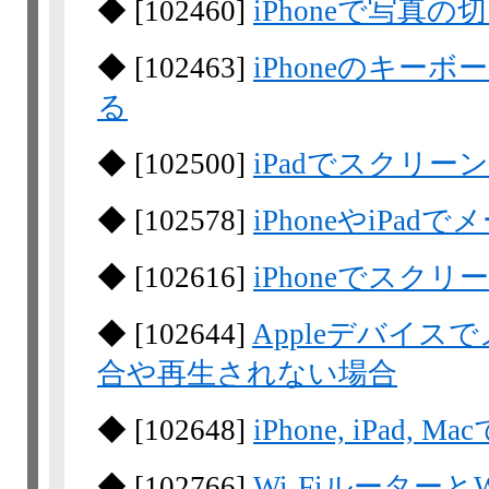
◆
[
102460
]
iPhoneで写真
◆
[
102463
]
iPhoneのキー
る
◆
[
102500
]
iPadでスクリ
◆
[
102578
]
iPhoneやiPa
◆
[
102616
]
iPhoneでスク
◆
[
102644
]
Appleデバイ
合や再生されない場合
◆
[
102648
]
iPhone, iPad
◆
[
102766
]
Wi-Fiルーター