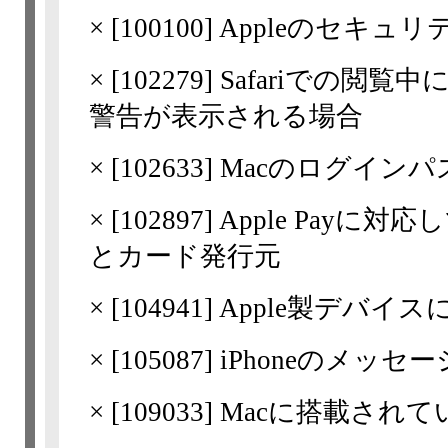
×
[
100100
] Appleのセキュ
×
[
102279
] Safariでの閲
警告が表示される場合
×
[
102633
] Macのログイン
×
[
102897
] Apple Pay
とカード発行元
×
[
104941
] Apple製デバイス
×
[
105087
] iPhoneのメ
×
[
109033
] Macに搭載されて