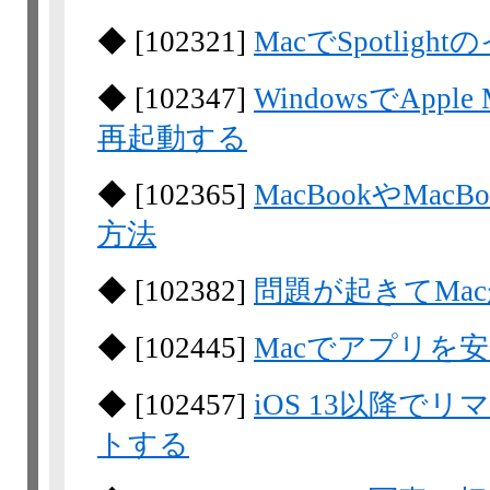
◆
[
102321
]
MacでSpotli
◆
[
102347
]
WindowsでApple M
再起動する
◆
[
102365
]
MacBookやMa
方法
◆
[
102382
]
問題が起きてMa
◆
[
102445
]
Macでアプリを
◆
[
102457
]
iOS 13以降
トする