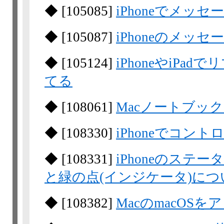
◆
[
105085
]
iPhoneでメッ
◆
[
105087
]
iPhoneのメッ
◆
[
105124
]
iPhoneやiP
てる
◆
[
108061
]
Macノートブッ
◆
[
108330
]
iPhoneでコ
◆
[
108331
]
iPhoneのス
と緑の点(インジケータ)につ
◆
[
108382
]
MacのmacOS