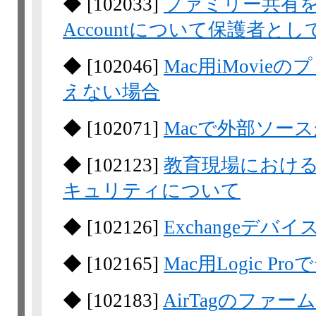
◆
[
102033
]
ファミリー共有を
Accountについて保護者と
◆
[
102046
]
Mac用iMovi
えない場合
◆
[
102071
]
Macで外部ソー
◆
[
102123
]
教育現場における
キュリティについて
◆
[
102126
]
Exchangeデバ
◆
[
102165
]
Mac用Logic 
◆
[
102183
]
AirTagのファ