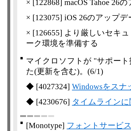
×
[
122868
] macOS Taho
×
[
123075
] iOS 26のアッ
×
[
126655
] より厳しいセキ
ーク環境を準備する
■
マイクロソフトが "サポート
た(更新を含む)。
(6/1)
◆
[
4027324
]
Windowsをス
◆
[
4230676
]
タイムラインに
■
[Monotype]
フォントサービス