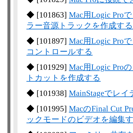
◆
[
101863
]
Mac用Logic 
ラー音源トラックを作成する
◆
[
101897
]
Mac用Logic 
コントロールする
◆
[
101929
]
Mac用Logic 
トカットを作成する
◆
[
101938
]
MainStage
◆
[
101995
]
MacのFinal Cut 
ックモードのビデオを編集