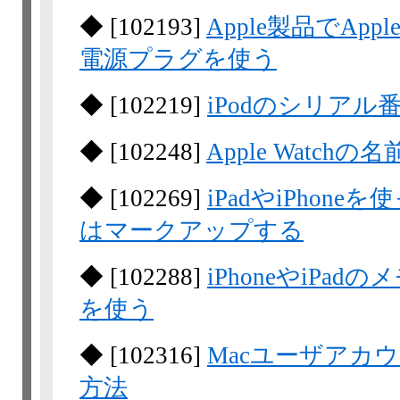
◆
[
102193
]
Apple製品でAp
電源プラグを使う
◆
[
102219
]
iPodのシリアル
◆
[
102248
]
Apple Watch
◆
[
102269
]
iPadやiPhon
はマークアップする
◆
[
102288
]
iPhoneやiP
を使う
◆
[
102316
]
Macユーザアカ
方法