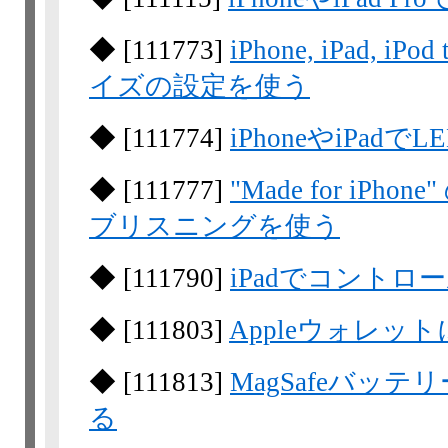
◆
[
111773
]
iPhone, iPad,
イズの設定を使う
◆
[
111774
]
iPhoneやiPa
◆
[
111777
]
"Made for i
ブリスニングを使う
◆
[
111790
]
iPadでコント
◆
[
111803
]
Appleウォレッ
◆
[
111813
]
MagSafeバッ
る