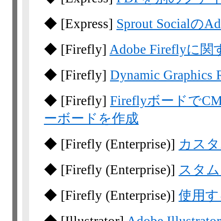
◆
[Express]
Sprout Socialの
◆
[Firefly]
Adobe Fireflyに
◆
[Firefly]
Dynamic Graphic
◆
[Firefly]
Fireflyボー
ーボードを作成
◆
[Firefly
(Enterprise)]
カスタ
◆
[Firefly
(Enterprise)]
スタム
◆
[Firefly
(Enterprise)]
使用す