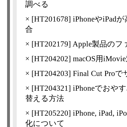
調べる
×
[
HT201678
] iPhoneや
合
×
[
HT202179
] Apple製品
×
[
HT204202
] macOS用iMo
×
[
HT204203
] Final Cu
×
[
HT204321
] iPhoneで
替える方法
×
[
HT205220
] iPhone, iPa
化について