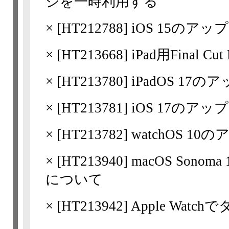
ジを一時利用する
×
[
HT212788
] iOS 15の
×
[
HT213668
] iPad用Fina
×
[
HT213780
] iPadOS 1
×
[
HT213781
] iOS 17の
×
[
HT213782
] watchOS 
×
[
HT213940
] macOS So
について
×
[
HT213942
] Apple Wa