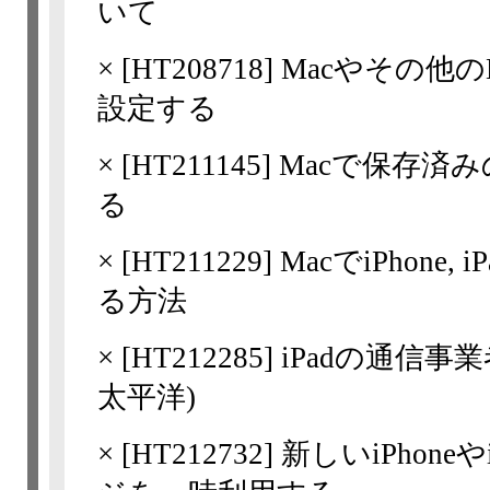
いて
×
[
HT208718
] Macやその他のB
設定する
×
[
HT211145
] Macで保存
る
×
[
HT211229
] MacでiPhone,
る方法
×
[
HT212285
] iPadの通信
太平洋)
×
[
HT212732
] 新しいiPhone