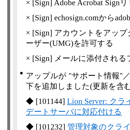
×
[Sign]
Adobe Acrobat S
×
[Sign]
echosign.comからad
×
[Sign]
アカウントをアップ
ーザー(UMG)を許可する
×
[Sign]
メールに添付される
■
アップルが "サポート情報"
下を追加しました(更新を含む
◆
[
101144
]
Lion Serve
デートサーバに対応付ける
◆
[
101232
]
管理対象のクライ