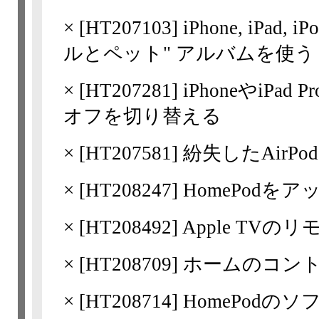
×
[
HT207103
] iPhone, iPa
ルとペット" アルバムを使う
×
[
HT207281
] iPhoneやi
オフを切り替える
×
[
HT207581
] 紛失したAirP
×
[
HT208247
] HomePod
×
[
HT208492
] Apple T
×
[
HT208709
] ホームのコン
×
[
HT208714
] HomePod