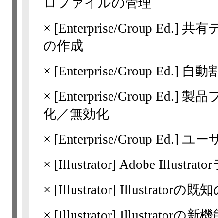
ロファイルの管理
×
[Enterprise/Group Ed.]
共有
の作成
×
[Enterprise/Group Ed.]
自動
×
[Enterprise/Group Ed.]
製品
化／無効化
×
[Enterprise/Group Ed.]
ユー
×
[Illustrator]
Adobe Illus
×
[Illustrator]
Illustratorの既知の
×
[Illustrator]
Illustratorの新機能