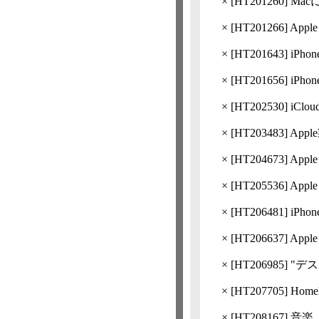
×
[
HT201260
] M
×
[
HT201266
] Ap
×
[
HT201643
] i
×
[
HT201656
] iP
×
[
HT202530
] iC
×
[
HT203483
] A
×
[
HT204673
] Ap
×
[
HT205536
] Ap
×
[
HT206481
] iP
×
[
HT206637
] A
×
[
HT206985
] "デ
×
[
HT207705
] Ho
×
[
HT208167
] 音