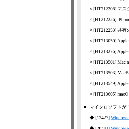
×
[
HT212208
] マス
×
[
HT212226
] i
×
[
HT212253
] 共
×
[
HT213050
] Ap
×
[
HT213276
] A
×
[
HT213501
] M
×
[
HT213503
] Ma
×
[
HT213549
] Ap
×
[
HT213605
] ma
■
マイクロソフトが 
◆
[
12427
]
Windo
◆
[
20443
]
Wind