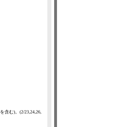
を含む)。
(2/23,​24,​26,​