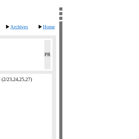
▶
Archives
▶
Home
PR
。
(2/23,​24,​25,​27)