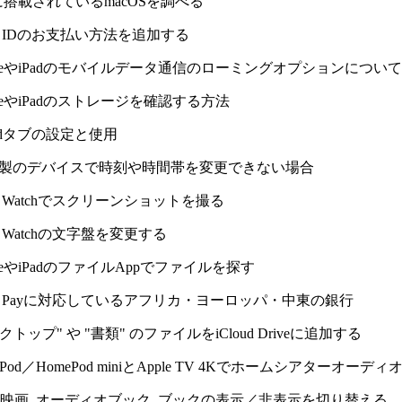
acに搭載されているmacOSを調べる
ple IDのお支払い方法を追加する
PhoneやiPadのモバイルデータ通信のローミングオプションについて
honeやiPadのストレージを確認する方法
loudタブの設定と使用
pple製のデバイスで時刻や時間帯を変更できない場合
ple Watchでスクリーンショットを撮る
ple Watchの文字盤を変更する
honeやiPadのファイルAppでファイルを探す
pple Payに対応しているアフリカ・ヨーロッパ・中東の銀行
スクトップ" や "書類" のファイルをiCloud Driveに追加する
mePod／HomePod miniとApple TV 4Kでホームシアターオー
楽, 映画, オーディオブック, ブックの表示／非表示を切り替える