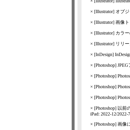
×
[Illustrator]
Illust
×
[Illustrator]
オブジ
×
[Illustrator]
画像ト
×
[Illustrator]
カラー
×
[Illustrator]
リリースノ
×
[InDesign] InDe
×
[Photoshop]
JP
×
[Photoshop]
Photo
×
[Photoshop]
Photo
×
[Photoshop]
Pho
×
[Photoshop]
以前のバ
iPad: 2022-12/​2022-
×
[Photoshop]
画像