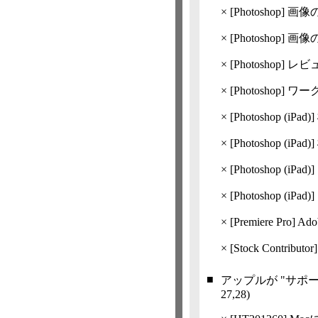
×
[Photoshop]
画像
×
[Photoshop]
画像
×
[Photoshop]
レビ
×
[Photoshop]
ワー
×
[Photoshop
(iPad)]
×
[Photoshop
(iPad)]
×
[Photoshop
(iPad)]
×
[Photoshop
(iPad)]
×
[Premiere Pro
×
[Stock Contr
■
アップルが "サポ
27,​28)