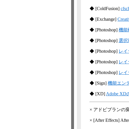
◆
[ColdFusion]
cfsc
◆
[Exchange]
Cre
◆
[Photoshop]
機能概
◆
[Photoshop]
選択
◆
[Photoshop]
レイ
◆
[Photoshop]
レイ
◆
[Photoshop]
レイ
◆
[Sign]
機能エン
◆
[XD]
Adobe 
×
アドビプランの
×
[After Effects]
Aft