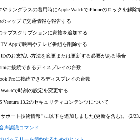
クやサングラスの着用時にApple WatchでiPhoneのロックを解除
Phoneのマップで交通情報を報告する
有のサブスクリプションに家族を追加する
ple TV Appで映画やテレビ番組を削除する
pple IDのお支払い方法を変更または更新する必要がある場合
ac miniに接続できるディスプレイの台数
cBook Proに接続できるディスプレイの台数
ple Watchで時刻の設定を変更する
cOS Ventura 13.2のセキュリティコンテンツについて
"サポート技術情報" に以下を追加しました(更新を含む)。
(2/23,​
ws音声認識コマンド
owsのバッテリーを節約するためのヒント