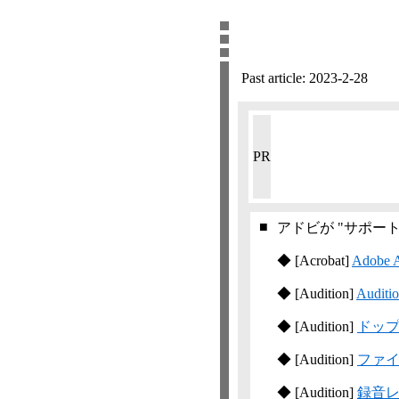
Past article:
2023-2-28
PR
■
アドビが "サポー
◆
[Acrobat]
Adobe
◆
[Audition]
Aud
◆
[Audition]
ドッ
◆
[Audition]
ファ
◆
[Audition]
録音