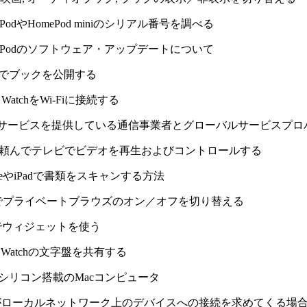
mePodやHomePod miniのシリアル番号を調べる
omePodのソフトウェア・アップデートについて
gesでブックを公開する
le WatchをWi-Fiに接続する
SIMサービスを提供している通信事業者とグローバルサービスプ
iriに頼んでテレビでビデオを再生およびコントロールする
honeやiPadで書類をスキャンする方法
Padでプライベートブラウズのオン／オフを切り替える
adでウィジェットを使う
ple Watchの文字盤を共有する
pleシリコン搭載のMacコンピュータ
ppがローカルネットワーク上のデバイスへの接続を求めてくる場