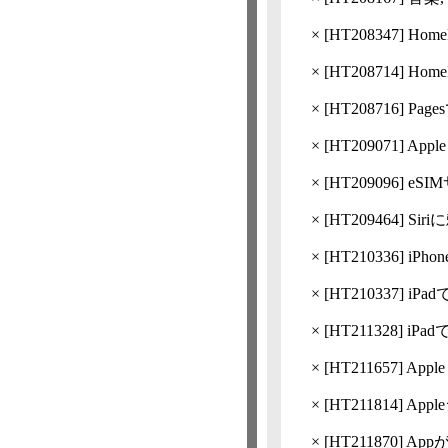
×
[
HT208347
] Ho
×
[
HT208714
] H
×
[
HT208716
] Pa
×
[
HT209071
] App
×
[
HT209096
] e
×
[
HT209464
] S
×
[
HT210336
] iP
×
[
HT210337
] i
×
[
HT211328
] iP
×
[
HT211657
] Ap
×
[
HT211814
] Ap
×
[
HT211870
] A