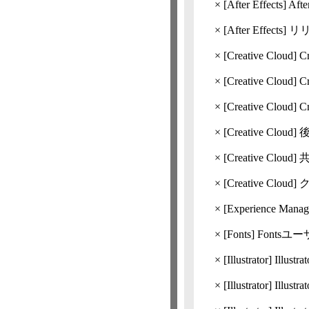
×
[After Effects]
Af
×
[After Effects]
リリー
×
[Creative Cloud]
C
×
[Creative Cloud]
C
×
[Creative Cloud]
C
×
[Creative Cloud]
後
×
[Creative Cloud]
×
[Creative Cloud]
×
[Experience Ma
×
[Fonts] Fon
×
[Illustrator]
Illu
×
[Illustrator]
Illust