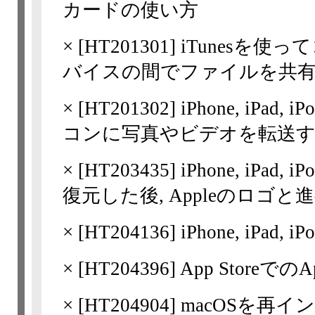
カードの使い方
×
[
HT201301
] iTunesを使
バイスの間でファイルを共
×
[
HT201302
] iPhone, iPad
コンに写真やビデオを転送
×
[
HT203435
] iPhone, iPa
復元した後, Appleのロゴ
×
[
HT204136
] iPhone, iPa
×
[
HT204396
] App Store
×
[
HT204904
] macOSを再