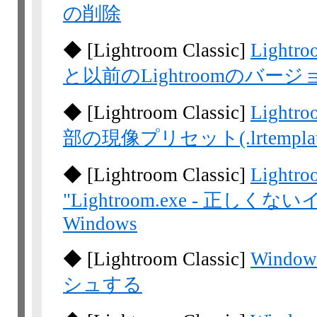
の削除
◆
[Lightroom
Classic]
Light
と以前のLightroomのバ
◆
[Lightroom
Classic]
Light
部の現像プリセット(.lrtemp
◆
[Lightroom
Classic]
Lightr
"Lightroom.exe - 正し
Windows
◆
[Lightroom
Classic]
Window
シュする