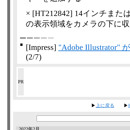
×
[
HT212842
] 14インチまたは1
の表示領域をカメラの下に収
■
[Impress]
"Adobe Illustr
(2/7)
PR
▶
上に戻る
▶
2022年2月