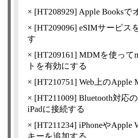
×
[
HT208929
] Apple Bo
×
[
HT209096
] eSIMサー
す
×
[
HT209161
] MDMを使っ
トを有効にする
×
[
HT210751
] Web上のApple M
×
[
HT211009
] Bluetoo
iPadに接続する
×
[
HT211234
] iPhoneやApp
キーを追加する