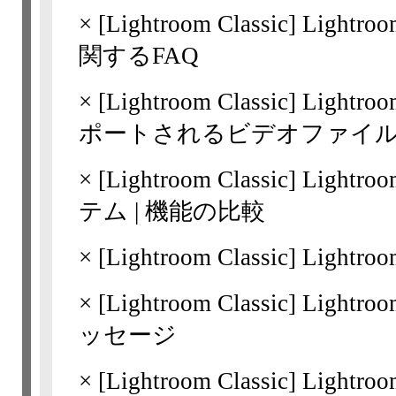
×
[Lightroom
Classic]
Lightro
関するFAQ
×
[Lightroom
Classic]
Lightro
ポートされるビデオファイ
×
[Lightroom
Classic]
Lightro
テム | 機能の比較
×
[Lightroom
Classic]
Lightro
×
[Lightroom
Classic]
Lightr
ッセージ
×
[Lightroom
Classic]
Ligh