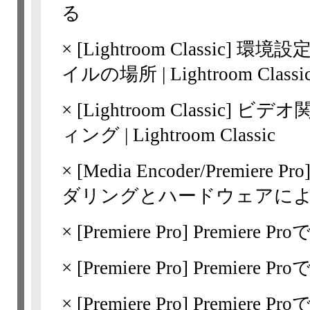
る
×
[Lightroom
Classic]
環境設
イルの場所 | Lightroom Classi
×
[Lightroom
Classic]
ビデオ
ィング | Lightroom Classic
×
[Media Encoder/Premi
ダリングとハードウェアに
×
[Premiere Pro]
Premiere 
×
[Premiere Pro]
Premiere
×
[Premiere Pro]
Premiere 