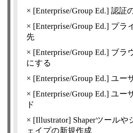
×
[Enterprise/Group Ed.]
認証
×
[Enterprise/Group Ed.]
プラ
先
×
[Enterprise/Group Ed.]
ブラ
にする
×
[Enterprise/Group Ed.]
ユー
×
[Enterprise/Group Ed.]
ユーザ
ド
×
[Illustrator]
Shaperツー
ェイプの新規作成