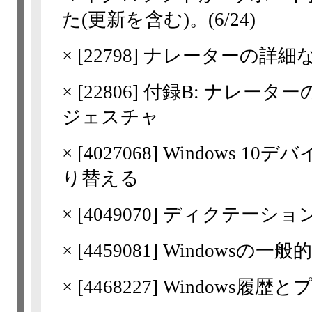
た(更新を含む)。
(6/24)
×
[
22798
] ナレーターの詳細
×
[
22806
] 付録B: ナレー
ジェスチャ
×
[
4027068
] Windows 
り替える
×
[
4049070
] ディクテーショ
×
[
4459081
] Windowsの
×
[
4468227
] Windows履歴