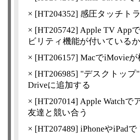
×
[
HT204352
] 感圧タッチト
×
[
HT205742
] Apple TV
ビリティ機能が付いている
×
[
HT206157
] MacでiMov
×
[
HT206985
] "デスクトップ"
Driveに追加する
×
[
HT207014
] Apple Wa
友達と競い合う
×
[
HT207489
] iPhoneやiPa