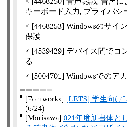
×
[
4468250
] 音声認識, 音声
キーボード入力, プライバシ
×
[
4468253
] Windowsの
保護
×
[
4539429
] デバイス間で
る
×
[
5004701
] Windowsで
■
[Fontworks]
[LETS] 学生
(6/24)
■
[Morisawa]
021年度新書体