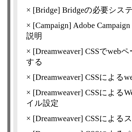
×
[Bridge]
Bridgeの必要シス
×
[Campaign] Adobe Campaign
説明
×
[Dreamweaver]
CSSでwe
する
×
[Dreamweaver]
CSSによる
×
[Dreamweaver]
CSSによる
イル設定
×
[Dreamweaver]
CSSによる