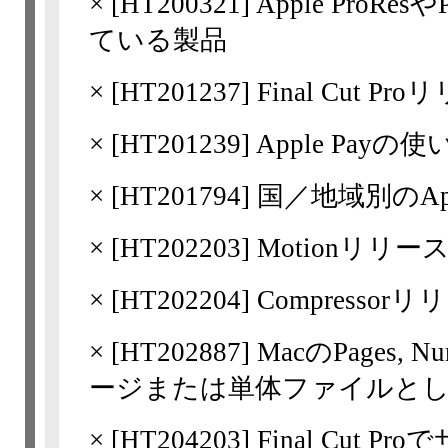
×
[
HT200321
] Apple ProR
ている製品
×
[
HT201237
] Final Cut 
×
[
HT201239
] Apple Payの
×
[
HT201794
] 国／地域別のA
×
[
HT202203
] Motionリリ
×
[
HT202204
] Compresso
×
[
HT202887
] MacのPages, 
ージまたは単体ファイルと
×
[
HT204203
] Final Cu