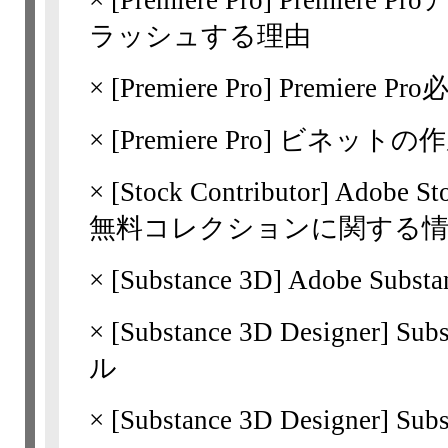
×
[Premiere Pro]
Premiere
ラッシュする理由
×
[Premiere Pro]
Premiere 
×
[Premiere Pro]
ビネットの作
×
[Stock Contributor] 
無料コレクションに関する
×
[Substance 3D] Adobe Su
×
[Substance 3D
Designer]
Sub
ル
×
[Substance 3D
Designer]
Sub