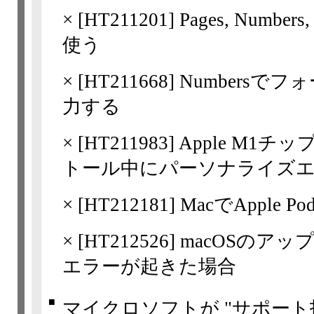
×
[
HT211201
] Pages, Num
使う
×
[
HT211668
] Numbers
力する
×
[
HT211983
] Apple M1
トール中にパーソナライズ
×
[
HT212181
] MacでApple P
×
[
HT212526
] macOSの
エラーが起きた場合
■
マイクロソフトが "サポート