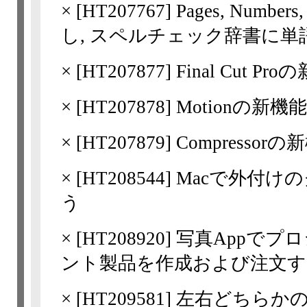
×
[
HT207767
] Pages, Num
し, スペルチェック辞書に単
×
[
HT207877
] Final Cut Pr
×
[
HT207878
] Motionの新機能
×
[
HT207879
] Compressor
×
[
HT208544
] Macで外付
う
×
[
HT208920
] 写真Appで
ント製品を作成および注文す
×
[
HT209581
] 左右どちらかの