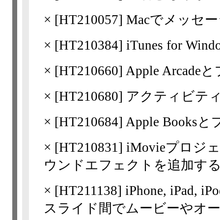
×
[
HT210057
] Macでメッ
×
[
HT210384
] iTunes fo
×
[
HT210660
] Apple Arc
×
[
HT210680
] アクティビ
×
[
HT210684
] Apple Boo
×
[
HT210831
] iMovieプ
ウンドエフェクトを追加す
×
[
HT211138
] iPhone, iPad,
スライド間でムービーやオ