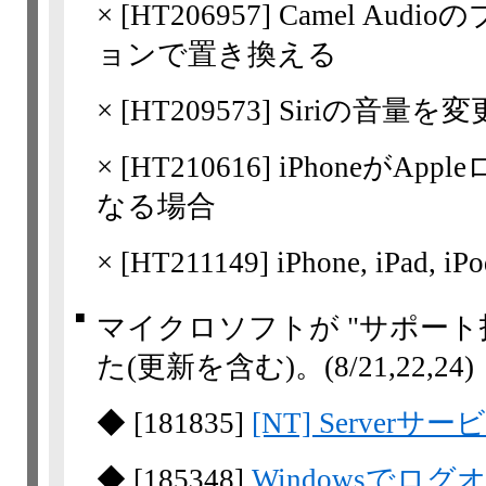
×
[
HT206957
] Camel Audi
ョンで置き換える
×
[
HT209573
] Siriの音量を
×
[
HT210616
] iPhoneがA
なる場合
×
[
HT211149
] iPhone, iPad
■
マイクロソフトが "サポート
た(更新を含む)。
(8/21,​22,​24)
◆
[
181835
]
[NT] Serve
◆
[
185348
]
Windowsでロ