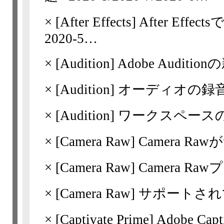
×
[After Effects]
After Effect
2020-5…
×
[Audition]
Adobe Auditionの
×
[Audition]
オーディオの録
×
[Audition]
ワークスペース
×
[Camera Raw]
Camera R
×
[Camera Raw]
Camera 
×
[Camera Raw]
サポートされ
×
[Captivate Prime]
Adobe Ca