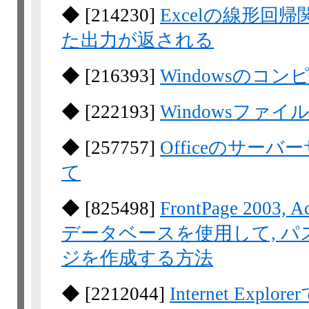
◆
[
214230
]
Excelの線形回帰
た出力が返される
◆
[
216393
]
Windowsの
◆
[
222193
]
Windowsファ
◆
[
257757
]
Officeのサー
て
◆
[
825498
]
FrontPage 2003, 
データベースを使用して, パ
ジを作成する方法
◆
[
2212044
]
Internet Exp