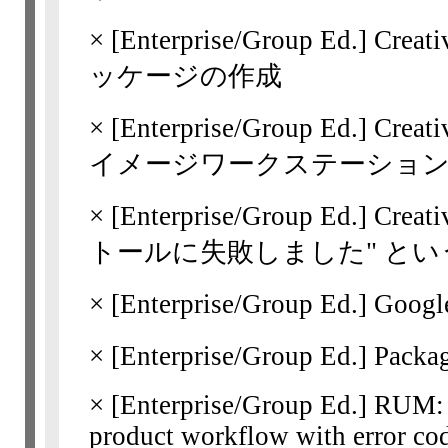
×
[Enterprise/Group Ed.]
Crea
ッケージの作成
×
[Enterprise/Group Ed.]
Cre
イメージワークステーショ
×
[Enterprise/Group Ed.]
Crea
トールに失敗しました" と
×
[Enterprise/Group Ed.]
Goo
×
[Enterprise/Group Ed.]
Pack
×
[Enterprise/Group Ed.]
RUM: E
product workflow with error co