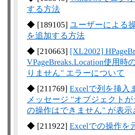
する方法
◆
[
189105
]
ユーザーによる操
を追加する方法
◆
[
210663
]
[XL2002] HPage
VPageBreaks.Locati
りません" エラーについて
◆
[
211769
]
Excelで列を挿
メッセージ "オブジェクト
の操作はできません" が表示
◆
[
211922
]
Excelでの操