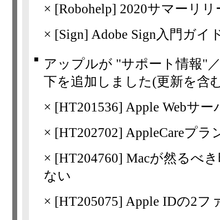
×
[Robohelp] 2020サマ
×
[Sign] Adobe Sign入門ガイ
■
アップルが "サポート情報"
下を追加しました(更新を含む
×
[
HT201536
] Apple We
×
[
HT202702
] AppleCare
×
[
HT204760
] Macが然る
ない
×
[
HT205075
] Apple ID