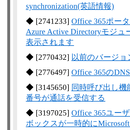
synchronization(英語情報)
◆
[
2741233
]
Office 365ポー
Azure Active Direct
表示されます
◆
[
2770432
]
以前のバージョン
◆
[
2776497
]
Office 365
◆
[
3145650
]
同時呼び出し機
番号が通話を受信する
◆
[
3197025
]
Office 365ユ
ボックスが一時的にMicrosof