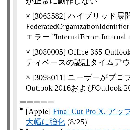
が正常に動作しない
×
[
3063582
] ハイブリッド展
FederatedOrganizationI
エラー "InternalError: Intern
×
[
3080005
] Office 365 O
ティベースの認証タイムア
×
[
3098011
] ユーザーがプロ
Outlook 2016およびOutloo
■
[Apple]
Final Cut Pro
大幅に強化
(8/25)
■