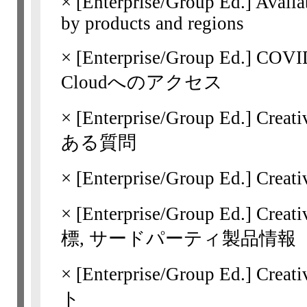
×
[Enterprise/Group Ed.]
Availa
by products and regions
×
[Enterprise/Group Ed.]
COVI
Cloudへのアクセス
×
[Enterprise/Group Ed.]
Crea
ある質問
×
[Enterprise/Group Ed.]
Creat
×
[Enterprise/Group Ed.]
Creat
標, サードパーティ製品情報
×
[Enterprise/Group Ed.]
Crea
ト