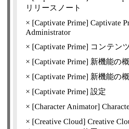
リリースノート
×
[Captivate Prime]
Captivate
Administrator
×
[Captivate Prime]
コンテンツラ
×
[Captivate Prime]
新機能の概要 
×
[Captivate Prime]
新機能の概要 
×
[Captivate Prime]
設定
×
[Character Animator] Cha
×
[Creative Cloud]
Creativ