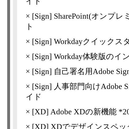
イド
×
[Sign]
SharePoint(オンプ
ト
×
[Sign]
Workdayクイック
×
[Sign]
Workday体験版の
×
[Sign]
自己署名用Adobe Sign(
×
[Sign]
人事部門向けAdobe Si
イド
×
[XD]
Adobe XDの新機能 *2019
×
[XD]
XDでデザインスペッ