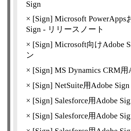
Sign
×
[Sign]
Microsoft PowerApp
Sign - リリースノート
×
[Sign]
Microsoft向けAdobe 
ン
×
[Sign]
MS Dynamics CR
×
[Sign]
NetSuite用Adobe 
×
[Sign]
Salesforce用Adob
×
[Sign]
Salesforce用Adobe