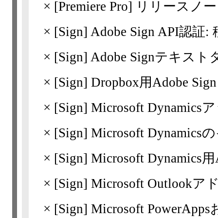
×
[Premiere Pro]
リリースノート | 
×
[Sign]
Adobe Sign API認
×
[Sign]
Adobe Signテキ
×
[Sign]
Dropbox用Adobe S
×
[Sign]
Microsoft Dyna
×
[Sign]
Microsoft Dyna
×
[Sign]
Microsoft Dynami
×
[Sign]
Microsoft Outl
×
[Sign]
Microsoft PowerApp