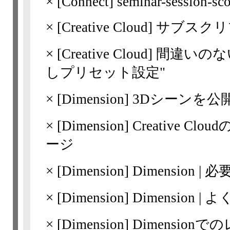
×
[Connect] seminar-session-sc
×
[Creative Cloud]
サブスクリ
×
[Creative Cloud]
間違いのな
しプリセット設定"
×
[Dimension]
3Dシーンを公開
×
[Dimension]
Creative 
ージ
×
[Dimension]
Dimension 
×
[Dimension]
Dimension |
×
[Dimension]
Dimensio