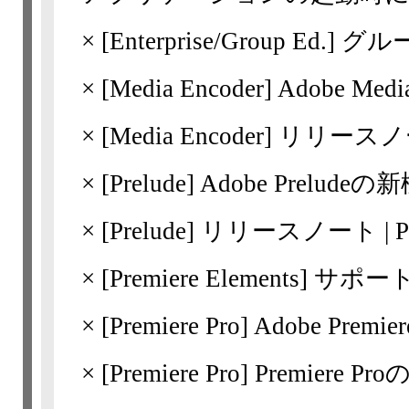
×
[Enterprise/Group Ed.]
グル
×
[Media Encoder]
Adobe Med
×
[Media Encoder]
リリースノート 
×
[Prelude]
Adobe Preludeの新機
×
[Prelude]
リリースノート | Pre
×
[Premiere Elements
×
[Premiere Pro]
Adobe Pre
×
[Premiere Pro]
Premiere Pr