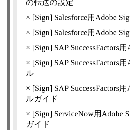
の転送の設定
×
[Sign]
Salesforce用Ado
×
[Sign]
Salesforce用Ado
×
[Sign]
SAP SuccessFacto
×
[Sign]
SAP SuccessFacto
ル
×
[Sign]
SAP SuccessFactor
ルガイド
×
[Sign]
ServiceNow用Ado
ガイド