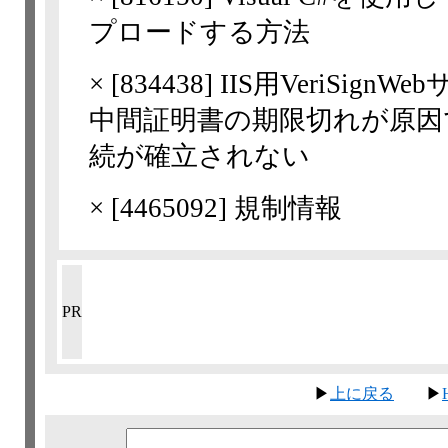
プロードする方法
×
[
834438
] IIS用VeriSign
中間証明書の期限切れが原因
続が確立されない
×
[
4465092
] 規制情報
PR
▶
上に戻る
▶