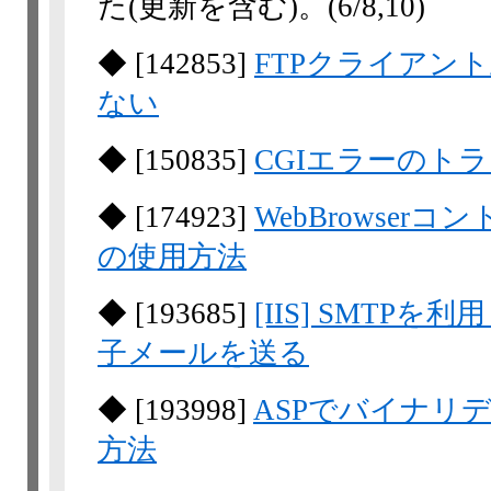
た(更新を含む)。
(6/8,​10)
◆
[
142853
]
FTPクライアン
ない
◆
[
150835
]
CGIエラーのト
◆
[
174923
]
WebBrowserコ
の使用方法
◆
[
193685
]
[IIS] SMT
子メールを送る
◆
[
193998
]
ASPでバイナリ
方法