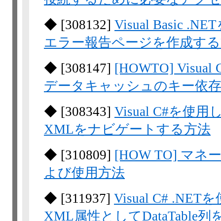
◆
[
308132
]
Visual Basic
エラー報告ページを作成する
◆
[
308147
]
[HOWTO] Visua
データキャッシュのキー依存
◆
[
308343
]
Visual C#を使用
XMLをナビゲートする方法
◆
[
310809
]
[HOW TO] 
よび使用方法
◆
[
311937
]
Visual C# .
XML属性としてDataTabl