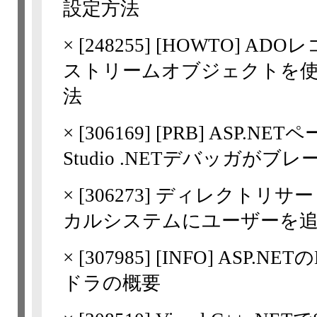
設定方法
×
[
248255
] [HOWTO] AD
ストリームオブジェクトを
法
×
[
306169
] [PRB] ASP.N
Studio .NETデバッガが
×
[
306273
] ディレクトリサービ
カルシステムにユーザーを
×
[
307985
] [INFO] ASP.
ドラの概要