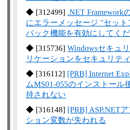
◆
[
312499
]
.NET Frame
にエラーメッセージ "セット
バック機能を有効にしてくだ
◆
[
315736
]
Windowsセキュ
リケーションをセキュリテ
◆
[
316112
]
[PRB] Intern
ムMS01-055のインストー
持されない
◆
[
316148
]
[PRB] ASP.
ション変数が失われる