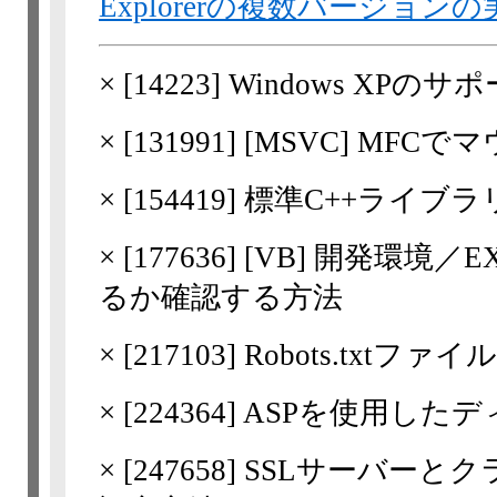
Explorerの複数バージョ
×
[
14223
] Windows XP
×
[
131991
] [MSVC] MF
×
[
154419
] 標準C++ライ
×
[
177636
] [VB] 開発環
るか確認する方法
×
[
217103
] Robots.txtフ
×
[
224364
] ASPを使用し
×
[
247658
] SSLサーバー