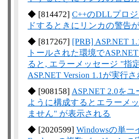
◆
[
814472
]
C++のDLLプ
ドするときにリンカの警告
◆
[
817267
]
[PRB] ASP.NET
トールされた環境でASP.NE
ると, エラーメッセージ "指
ASP.NET Version 1.
◆
[
908158
]
ASP.NET 2
ように構成するとエラーメッ
ません" が表示される
◆
[
2020599
]
Windowsの単一