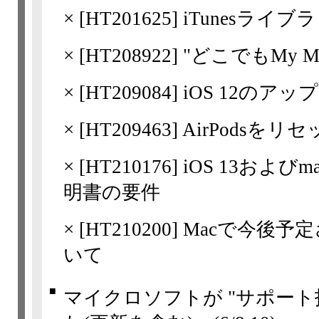
×
[
HT201625
] iTunesラ
×
[
HT208922
] "どこでもMy 
×
[
HT209084
] iOS 12の
×
[
HT209463
] AirPodsを
×
[
HT210176
] iOS 13および
明書の要件
×
[
HT210200
] Macで今後予
いて
■
マイクロソフトが "サポート