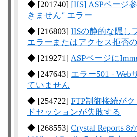
◆
[
201740
]
[IIS] ASPペ
きません" エラー
◆
[
216803
]
IISの静的な隠し
エラーまたはアクセス拒否
◆
[
219271
]
ASPページにImme
◆
[
247643
]
エラー501 - 
ていません
◆
[
254722
]
FTP制御接続が
ドセッションが失敗する
◆
[
268553
]
Crystal Rep