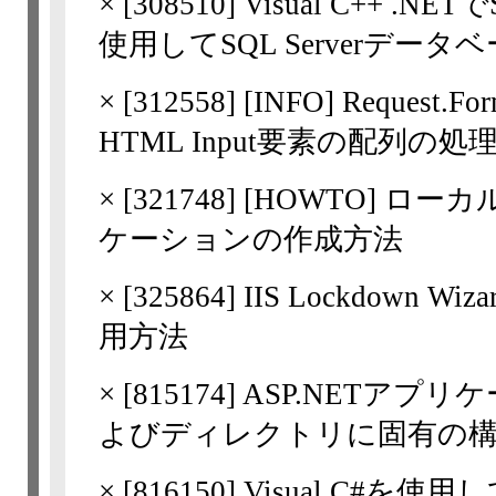
×
[
308510
] Visual C++ .N
使用してSQL Serverデー
×
[
312558
] [INFO] Request.
HTML Input要素の配列の処
×
[
321748
] [HOWTO] ロー
ケーションの作成方法
×
[
325864
] IIS Lockdow
用方法
×
[
815174
] ASP.NETア
よびディレクトリに固有の構
×
[
816150
] Visual C#