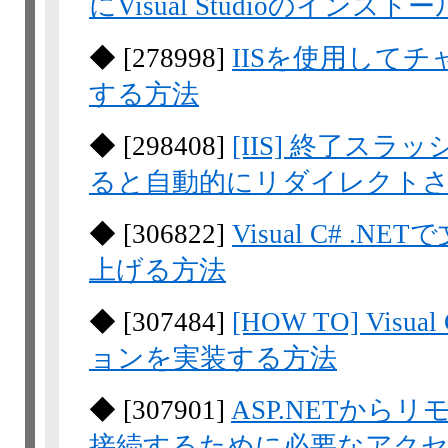
にVisual Studioのイン
◆
[
278998
]
IISを使用して
する方法
◆
[
298408
]
[IIS] 終了ス
ると自動的にリダイレクト
◆
[
306822
]
Visual C# 
上げる方法
◆
[
307484
]
[HOW TO] Vi
ョンを実装する方法
◆
[
307901
]
ASP.NETか
接続するために必要なアク