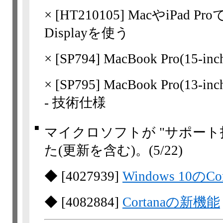
×
[
HT210105
] MacやiPad Pr
Displayを使う
×
[
SP794
] MacBook Pro(15-i
×
[
SP795
] MacBook Pro(13-in
- 技術仕様
■
マイクロソフトが "サポート
た(更新を含む)。
(5/22)
◆
[
4027939
]
Windows 10のC
◆
[
4082884
]
Cortanaの新機能