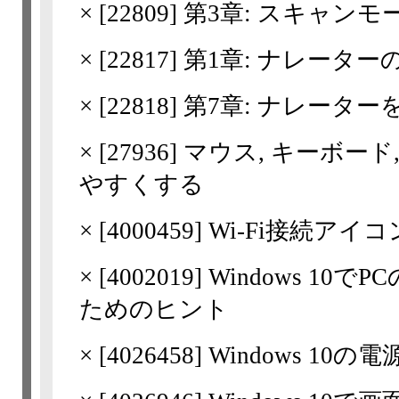
×
[
22809
] 第3章: スキャン
×
[
22817
] 第1章: ナレーター
×
[
22818
] 第7章: ナレータ
×
[
27936
] マウス, キーボー
やすくする
×
[
4000459
] Wi-Fi接続ア
×
[
4002019
] Windows 1
ためのヒント
×
[
4026458
] Windows 1