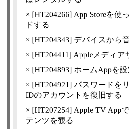
×
[
HT204266
] App Stor
ドする
×
[
HT204343
] デバイスから
×
[
HT204411
] Appleメデ
×
[
HT204893
] ホームApp
×
[
HT204921
] パスワードを
IDのアカウントを復旧する
×
[
HT207254
] Apple TV 
テンツを観る