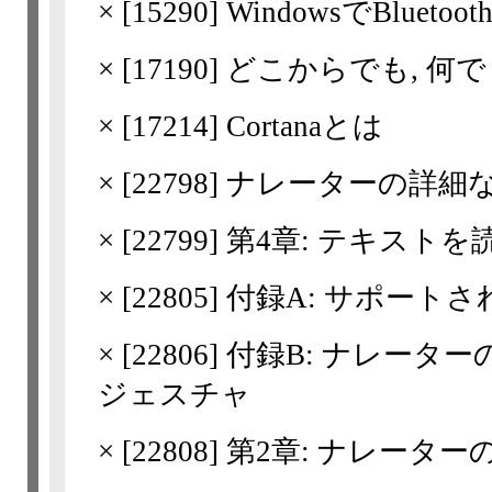
×
[
15290
] WindowsでBlue
×
[
17190
] どこからでも, 何
×
[
17214
] Cortanaとは
×
[
22798
] ナレーターの詳細
×
[
22799
] 第4章: テキスト
×
[
22805
] 付録A: サポート
×
[
22806
] 付録B: ナレー
ジェスチャ
×
[
22808
] 第2章: ナレーター