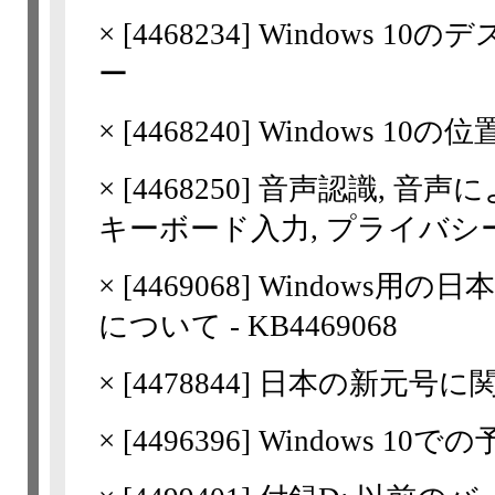
×
[
4468234
] Windows 
ー
×
[
4468240
] Windows 
×
[
4468250
] 音声認識, 音声
キーボード入力, プライバシ
×
[
4469068
] Windows用
について - KB4469068
×
[
4478844
] 日本の新元号に関
×
[
4496396
] Windows 1