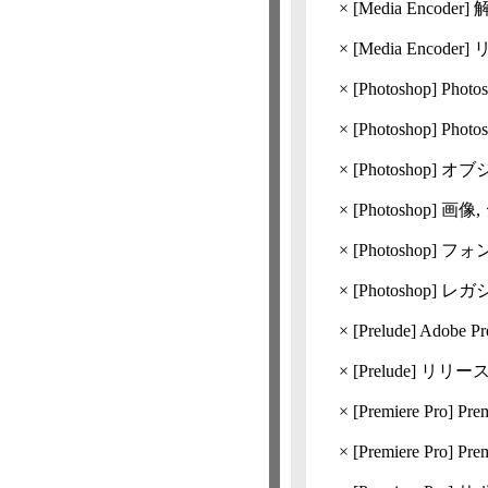
×
[Media Encoder]
解
×
[Media Encoder]
リ
×
[Photoshop]
Phot
×
[Photoshop]
Pho
×
[Photoshop]
オブ
×
[Photoshop]
画像,
×
[Photoshop]
フォ
×
[Photoshop]
レガ
×
[Prelude]
Adobe P
×
[Prelude]
リリースノー
×
[Premiere Pro]
Pre
×
[Premiere Pro]
Pr