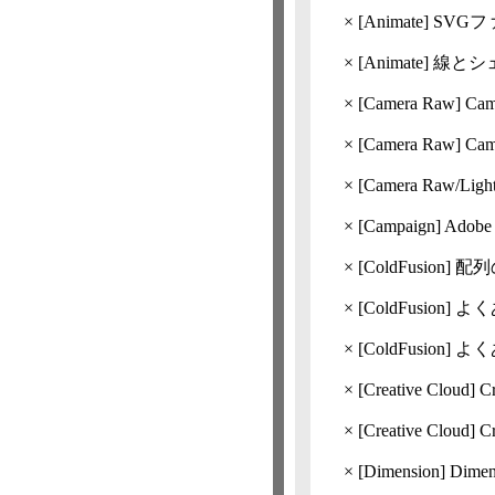
×
[Animate]
SVG
×
[Animate]
線とシ
×
[Camera Raw]
Ca
×
[Camera Raw]
Ca
×
[Camera Raw/
×
[Campaign] Ad
×
[ColdFusion]
配列
×
[ColdFusion]
よくある
×
[ColdFusion]
よくある
×
[Creative Cloud]
C
×
[Creative Cloud]
C
×
[Dimension] D