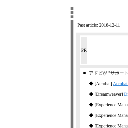
Past article:
2018-12-11
PR
■
アドビが "サポー
◆
[Acrobat]
Acro
◆
[Dreamweaver]
D
◆
[Experience Mana
◆
[Experience Mana
◆
[Experience Manag