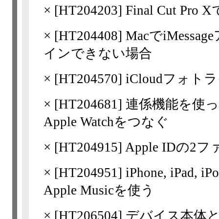
×
[
HT204203
] Final Cut
×
[
HT204408
] MacでiMess
インできない場合
×
[
HT204570
] iCloudフ
×
[
HT204681
] 連係機能を使ってMac,
Apple Watchをつなぐ
×
[
HT204915
] Apple IDの
×
[
HT204951
] iPhone, iPad,
Apple Musicを使う
×
[
HT206504
] デバイス本体と