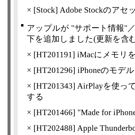
×
[Stock] Adobe Sto
■
アップルが "サポート情報"
下を追加しました(更新を含む
×
[
HT201191
] iMacにメモ
×
[
HT201296
] iPhoneのモ
×
[
HT201343
] AirPlayを
する
×
[
HT201466
] "Made for i
×
[
HT202488
] Apple Thu