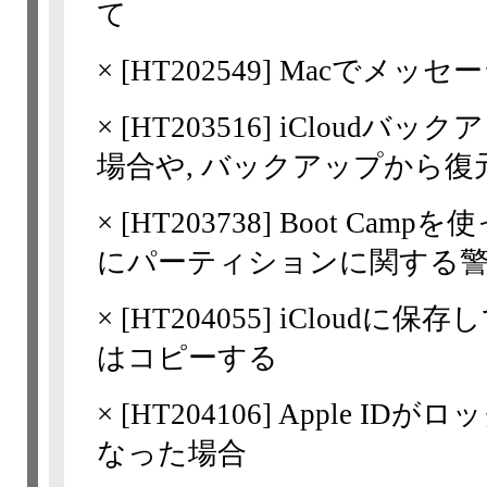
て
×
[
HT202549
] Macでメッセ
×
[
HT203516
] iCloudバ
場合や, バックアップから
×
[
HT203738
] Boot Cam
にパーティションに関する
×
[
HT204055
] iCloudに
はコピーする
×
[
HT204106
] Apple I
なった場合