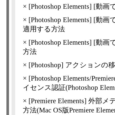
×
[Photoshop Elements]
[動画
×
[Photoshop Elements]
[動画
適用する方法
×
[Photoshop Elements]
[動画
方法
×
[Photoshop] アクションの
×
[Photoshop
Elements/Prem
イセンス認証(Photoshop Elements 
×
[Premiere Elements]
外部メ
方法(Mac OS版Premiere Elemen