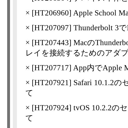
×
[
HT206960
] Apple Scho
×
[
HT207097
] Thunderbolt
×
[
HT207443
] MacのThunde
レイを接続するためのアダ
×
[
HT207717
] App内でApple
×
[
HT207921
] Safari 1
て
×
[
HT207924
] tvOS 10.
て