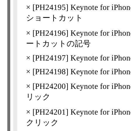
×
[
PH24195
] Keynote for iP
ショートカット
×
[
PH24196
] Keynote for i
ートカットの記号
×
[
PH24197
] Keynote for iPho
×
[
PH24198
] Keynote for iPhon
×
[
PH24200
] Keynote for 
リック
×
[
PH24201
] Keynote for 
クリック