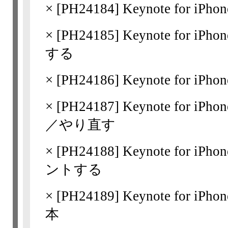
×
[
PH24184
] Keynote for iP
×
[
PH24185
] Keynote for
する
×
[
PH24186
] Keynote for
×
[
PH24187
] Keynote for i
／やり直す
×
[
PH24188
] Keynote for
ントする
×
[
PH24189
] Keynote for
本