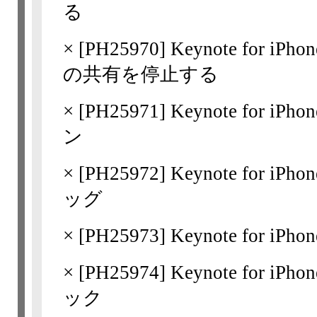
る
×
[
PH25970
] Keynote for 
の共有を停止する
×
[
PH25971
] Keynote for
ン
×
[
PH25972
] Keynote for 
ッグ
×
[
PH25973
] Keynote for 
×
[
PH25974
] Keynote for 
ック