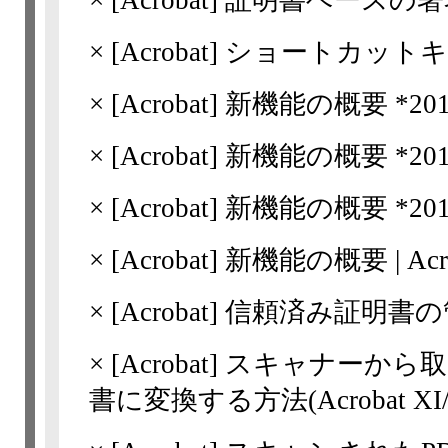
×
[Acrobat]
証明書ベースの署
×
[Acrobat]
ショートカットキ
×
[Acrobat]
新機能の概要 *2015-10
×
[Acrobat]
新機能の概要 *2016-1
×
[Acrobat]
新機能の概要 *2017-4
×
[Acrobat]
新機能の概要 | Acrob
×
[Acrobat]
信頼済み証明書の
×
[Acrobat]
スキャナーから取
書に変換する方法(Acrobat XI/