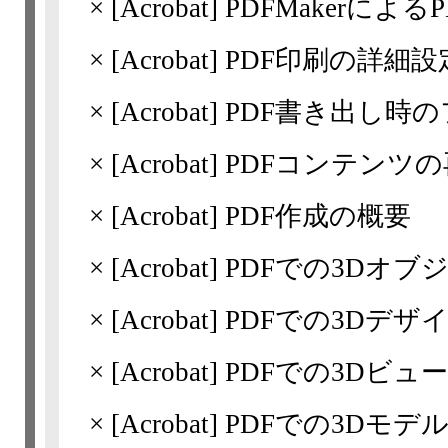
×
[Acrobat]
PDFMakerによるP
×
[Acrobat]
PDF印刷の詳細設
×
[Acrobat]
PDF書き出し時
×
[Acrobat]
PDFコンテンツ
×
[Acrobat]
PDF作成の概要
×
[Acrobat]
PDFでの3Dオブ
×
[Acrobat]
PDFでの3Dデザ
×
[Acrobat]
PDFでの3Dビュ
×
[Acrobat]
PDFでの3Dモデ