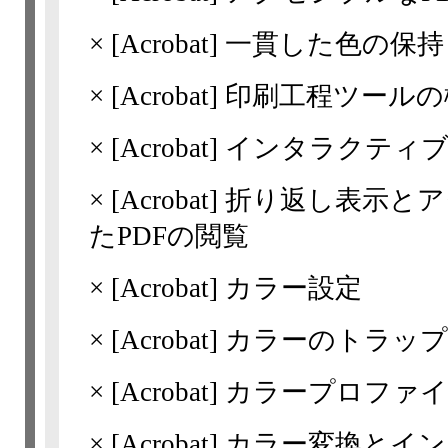
×
[Acrobat]
一貫した色の保持
×
[Acrobat]
印刷工程ツールの概要(A
×
[Acrobat]
インタラクティブな
×
[Acrobat]
折り返し表示とア
たPDFの閲覧
×
[Acrobat]
カラー設定
×
[Acrobat]
カラーのトラップ(Acr
×
[Acrobat]
カラープロファイ
×
[Acrobat]
カラー変換とインキの管