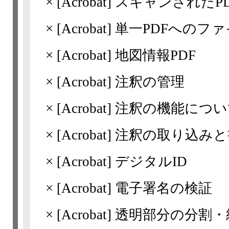
×
[Acrobat]
スキャンされたP
×
[Acrobat]
単一PDFへのフ
×
[Acrobat]
地図情報PDF
×
[Acrobat]
注釈の管理
×
[Acrobat]
注釈の機能について(A
×
[Acrobat]
注釈の取り込みと
×
[Acrobat]
デジタルID
×
[Acrobat]
電子署名の検証
×
[Acrobat]
透明部分の分割・統合(A