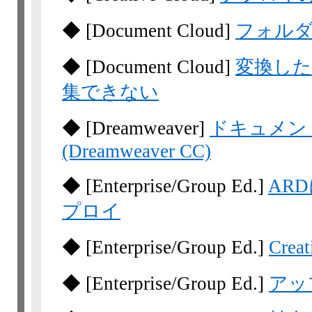
◆
[Document Cloud]
フォル
◆
[Document Cloud]
変換したW
集できない
◆
[Dreamweaver]
ドキュメン
(Dreamweaver CC)
◆
[Enterprise/Group Ed.]
AR
プロイ
◆
[Enterprise/Group Ed.]
Creat
◆
[Enterprise/Group Ed.]
アッ