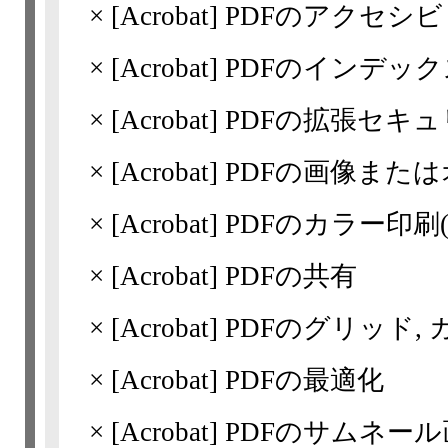
×
[Acrobat]
PDFのアクセシ
×
[Acrobat]
PDFのインデッ
×
[Acrobat]
PDFの拡張セキ
×
[Acrobat]
PDFの画像また
×
[Acrobat]
PDFのカラー印刷(Acr
×
[Acrobat]
PDFの共有
×
[Acrobat]
PDFのグリッド, 
×
[Acrobat]
PDFの最適化
×
[Acrobat]
PDFのサムネー