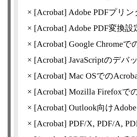
×
[Acrobat]
Adobe PDFプ
×
[Acrobat]
Adobe PDF変換設
×
[Acrobat]
Google Chrom
×
[Acrobat]
JavaScriptの
×
[Acrobat]
Mac OSでのAcrobat 
×
[Acrobat]
Mozilla Firef
×
[Acrobat]
Outlook向けAdobe
×
[Acrobat]
PDF/X, PDF/A, 