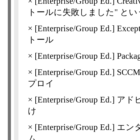
×
[Enterprise/Group Ed.]
Crea
トールに失敗しました" と
×
[Enterprise/Group Ed.]
Exc
トール
×
[Enterprise/Group Ed.]
Pack
×
[Enterprise/Group Ed.]
SC
プロイ
×
[Enterprise/Group Ed.]
アド
け
×
[Enterprise/Group Ed.]
エン
ム