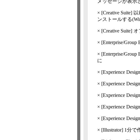
メッセージが表示される(C
×
[Creative Suite]
以
ンストールする(Window
×
[Creative Suite]
オ
×
[Enterprise/Group 
×
[Enterprise/Group 
に
×
[Experience Desig
×
[Experience Desig
×
[Experience Desig
×
[Experience Desig
×
[Experience Desig
×
[Illustrat