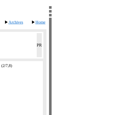
▶
Archives
▶
Home
PR
。
(2/7,​8)