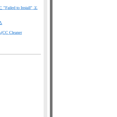
d to Install" エ
る
Cleaner