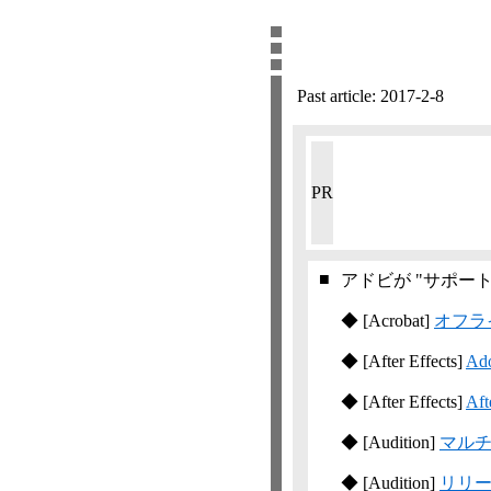
Past article:
2017-2-8
PR
■
アドビが "サポー
◆
[Acrobat]
オフライ
◆
[After Effects]
A
◆
[After Effects]
Af
◆
[Audition]
マル
◆
[Audition]
リリースノ