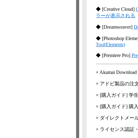
◆
[Creative Cloud]
ラーが表示される
◆
[Dreamweaver]
D
◆
[Photoshop
Elemen
Tool|Elements)
◆
[Premiere Pro]
Pr
×
Akamai Down
×
アドビ製品の注文
×
[購入ガイド] 
×
[購入ガイド] 
×
ダイレクトメー
×
ライセンス認証