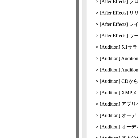
×
[After Effects]
プ
×
[After Effects]
リリー
×
[After Effects]
レ
×
[After Effects]
ワ
×
[Audition]
5.1
×
[Audition]
Audi
×
[Audition]
Audi
×
[Audition]
CDか
×
[Audition]
XMP
×
[Audition]
アプリ
×
[Audition]
オーデ
×
[Audition]
オーデ