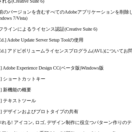
reative Suite 6)
前のバージョンを含むすべてのAdobeアプリケーションを削除しCreati
s 7/Vista)
フラインによるライセンス認証(Creative Suite 6)
Ed.]
Adobe Update Server Setup Toolの使用
Ed.]
アドビボリュームライセンスプログラム(AVL)についてお
n]
Adobe Experience Design CC(ベータ版)Windows版
n]
ショートカットキー
n]
新機能の概要
n]
テキストツール
n]
デザインおよびプロトタイプの共有
or] 1分で作れる! アイコン, ロゴ, デザイン制作に役立つパターン作り