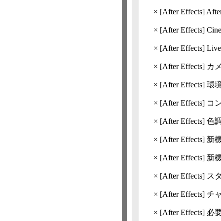
×
[After Effects]
Af
×
[After Effects]
Cin
×
[After Effects]
Li
×
[After Effects]
カメ
×
[After Effects]
環
×
[After Effects]
コ
×
[After Effects]
色
×
[After Effects]
新機能
×
[After Effects]
新機
×
[After Effects]
ス
×
[After Effects]
チ
×
[After Effects]
必要シ