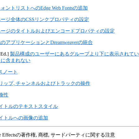
ォントリストへのEdge Web Fontsの追加
ページ全体のCSSリンクプロパティの設定
ページのタイトルおよびエンコードプロパティの設定
のアプリケーションとDreamweaverの統合
 Ed.]
製品構成のユーザーにあるグループより下に表示されてい
 に含まれない
スノート
リップ, チャンネルおよびトラックの操作
換性
イトルのテキストスタイル
イトルへの画像の追加
ter Effectsの著作権, 商標, サードパーティに関する注意