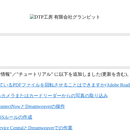
ト情報"／"チュートリアル" に以下を追加しました(更新を含む)
いるPDFファイルを回転させることはできますか(Adobe Reader
ルカメラまたはカードリーダーからの写真の取り込み
onnectNowとDreamweaverの操作
SSルールの作成
evice CentralとDreamweaverでの作業