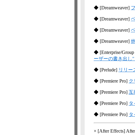
◆
[Dreamweaver]
フ
◆
[Dreamweaver]
◆
[Dreamweaver]
◆
[Dreamweaver]
他
◆
[Enterprise/Group
ーザーの書き出し"
◆
[Prelude]
リリー
◆
[Premiere Pro]
ク
◆
[Premiere Pro]
互
◆
[Premiere Pro]
タ
◆
[Premiere Pro]
タ
×
[After Effects]
Af