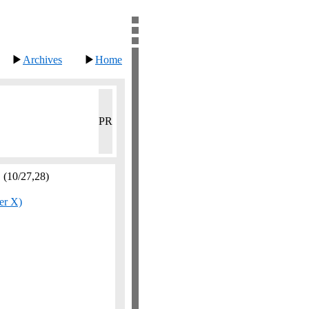
▶
Archives
▶
Home
PR
。
(10/27,​28)
 X)