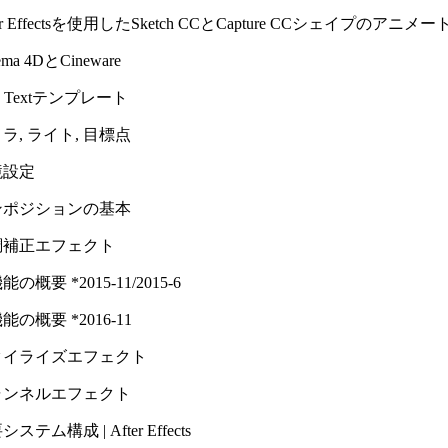
ter Effectsを使用したSketch CCとCapture CCシェイプのアニメー
ema 4DとCineware
ve Textテンプレート
ラ, ライト, 目標点
境設定
ンポジションの基本
調補正エフェクト
の概要 *2015-11/​2015-6
能の概要 *2016-11
タイライズエフェクト
ャンネルエフェクト
ステム構成 | After Effects