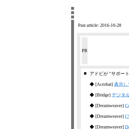
Past article:
2016-10-28
PR
■
アドビが "サポー
◆
[Acrobat]
表示して
◆
[Bridge]
デジタ
◆
[Dreamweaver]
C
◆
[Dreamweaver]
C
◆
[Dreamweaver]
D