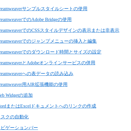
reamweaverサンプルスタイルシートの使用
reamweaverでのAdobe Bridgeの使用
reamweaverでのCSSスタイルデザインの表示または非表示
reamweaverでのジャンプメニューの挿入と編集
reamweaverでのダウンロード時間とサイズの設定
reamweaverとAdobeオンラインサービスの併用
reamweaverへの表データの読み込み
reamweaver用AIR拡張機能の使用
eb Widgetの追加
ordまたはExcelドキュメントへのリンクの作成
タスクの自動化
ナビゲーションバー