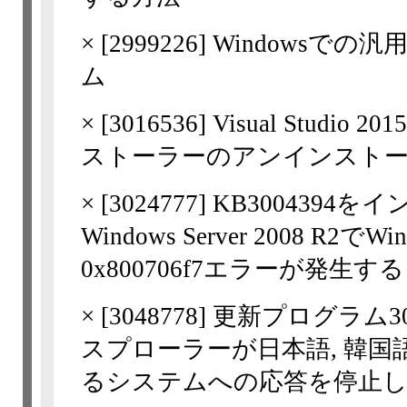
×
[
2999226
] Windowsで
ム
×
[
3016536
] Visual Stud
ストーラーのアンインスト
×
[
3024777
] KB3004394を
Windows Server 2008 R2で
0x800706f7エラーが発生する
×
[
3048778
] 更新プログラム303
スプローラーが日本語, 韓国語
るシステムへの応答を停止