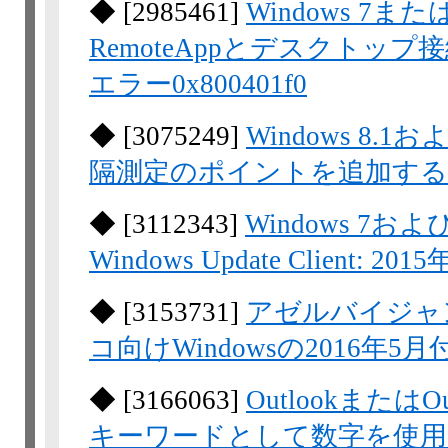
◆
[
2985461
]
Windows 7またはW
RemoteAppとデスクトッ
エラー0x800401f0
◆
[
3075249
]
Windows 8.1およ
隔測定のポイントを追加す
◆
[
3112343
]
Windows 7およびW
Windows Update Client: 201
◆
[
3153731
]
アゼルバイジャン
コ向けWindowsの2016年
◆
[
3166063
]
OutlookまたはOu
キーワードとして数字を使用し