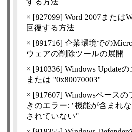
する方法
×
[
827099
] Word 2007ま
回復する方法
×
[
891716
] 企業環境でのMicr
ウェアの削除ツールの展開
×
[
910336
] Windows Upda
または "0x80070003"
×
[
917607
] Windowsベ
きのエラー: "機能が含まれな
されていない"
×
[
918355
] Windows De