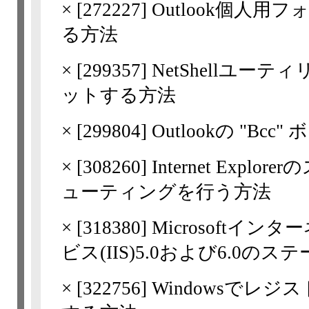
×
[
272227
] Outlook個人用
る方法
×
[
299357
] NetShellユー
ットする方法
×
[
299804
] Outlookの "B
×
[
308260
] Internet Ex
ューティングを行う方法
×
[
318380
] Microsoft
ビス(IIS)5.0および6.0
×
[
322756
] Windowsで