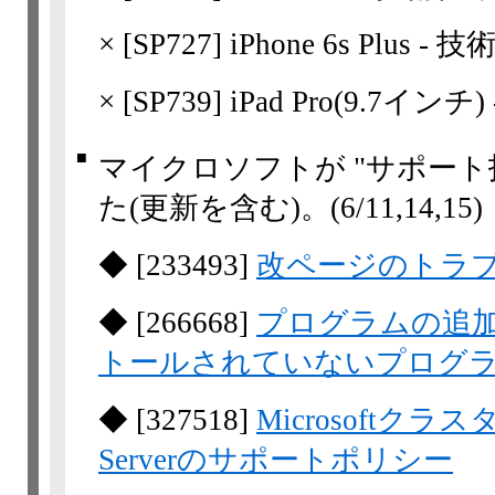
×
[
SP727
] iPhone 6s Plus -
×
[
SP739
] iPad Pro(9.7イン
■
マイクロソフトが "サポート
た(更新を含む)。
(6/11,​14,​15)
◆
[
233493
]
改ページのトラ
◆
[
266668
]
プログラムの追
トールされていないプログ
◆
[
327518
]
Microsoftクラス
Serverのサポートポリシー