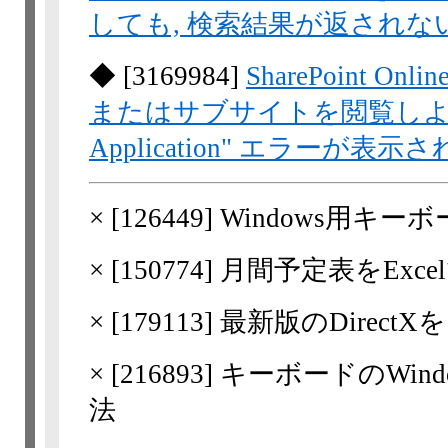
しても, 検索結果が返されな
◆
[
3169984
]
SharePoint
またはサブサイトを閲覧しようとすると, 
Application" エラーが表示
×
[
126449
] Windows用キ
×
[
150774
] 月間予定表をExc
×
[
179113
] 最新版のDirec
×
[
216893
] キーボードのWi
法