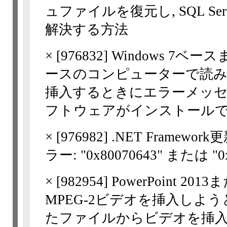
ュファイルを復元し, SQL S
解決する方法
×
[
976832
] Windows 7ベースま
ースのコンピューターで読
挿入するときにエラーメッセ
フトウェアがインストールで
×
[
976982
] .NET Frame
ラー: "0x80070643" または "0
×
[
982954
] PowerPoint 
MPEG-2ビデオを挿入しようとす
たファイルからビデオを挿入