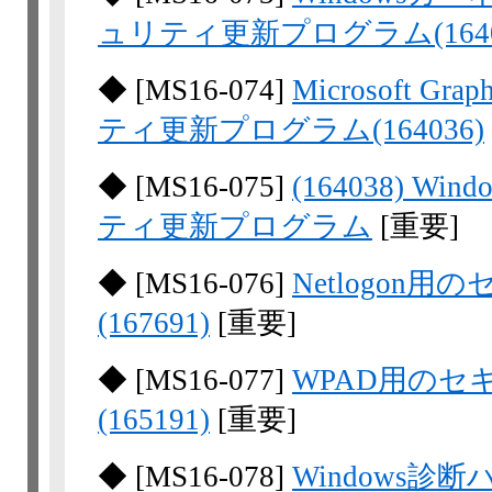
ュリティ更新プログラム(1640
◆
[
MS16-074
]
Microsoft
ティ更新プログラム(164036)
◆
[
MS16-075
]
(164038) 
ティ更新プログラム
[重要]
◆
[
MS16-076
]
Netlogon
(167691)
[重要]
◆
[
MS16-077
]
WPAD用の
(165191)
[重要]
◆
[
MS16-078
]
Windows