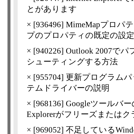
とがあります
×
[
936496
] MimeMapプロ
プのプロパティの既定の設
×
[
940226
] Outlook 2
シューティングする方法
×
[
955704
] 更新プログラムパ
テムドライバーの説明
×
[
968136
] Googleツールバー
Explorerがフリーズまたは
×
[
969052
] 不足しているWi