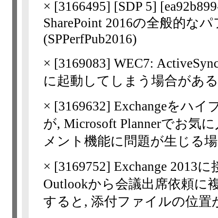
×
[
3166495
] [SDP 5] [ea92b89
SharePoint 2016の全
(SPPerfPub2016)
×
[
3169083
] WEC7: Acti
に起動してしまう場合があ
×
[
3169632
] Exchange
が, Microsoft Planne
メント機能に問題が生じる場
×
[
3169752
] Exchange 
Outlookから会議出席依
すると, 添付ファイルの位置