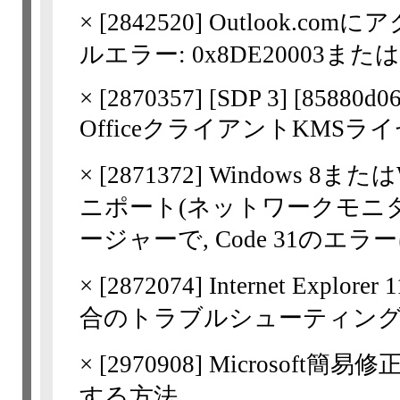
×
[
2842520
] Outlook.comに
ルエラー: 0x8DE20003また
×
[
2870357
] [SDP 3] [85880d0
OfficeクライアントKMS
×
[
2871372
] Windows 8またはW
ニポート(ネットワークモニタ
ージャーで, Code 31のエラ
×
[
2872074
] Internet Ex
合のトラブルシューティン
×
[
2970908
] Microsof
する方法