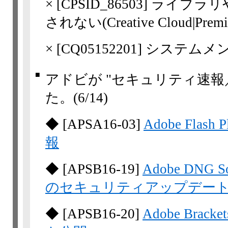
×
[
CPSID_86503
] ライブラ
されない(Creative Cloud​|​Premier
×
[
CQ05152201
] システム
■
アドビが "セキュリティ速報
た。
(6/14)
◆
[
APSA16-03
]
Adobe Fla
報
◆
[
APSB16-19
]
Adobe DNG So
のセキュリティアップデー
◆
[
APSB16-20
]
Adobe Br