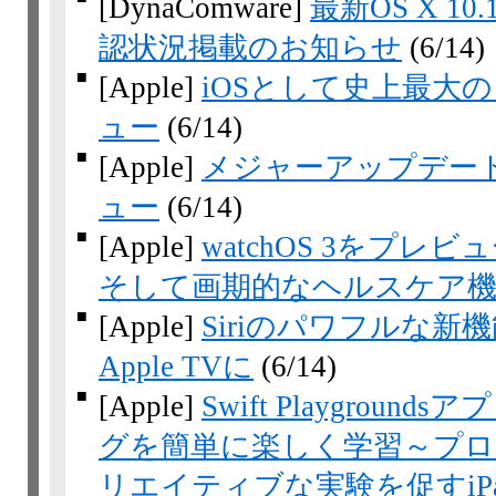
[DynaComware]
最新OS X 10.
認状況掲載のお知らせ
(6/14)
■
[Apple]
iOSとして史上最大の
ュー
(6/14)
■
[Apple]
メジャーアップデートとな
ュー
(6/14)
■
[Apple]
watchOS 3をプレ
そして画期的なヘルスケア機
■
[Apple]
Siriのパワフルな
Apple TVに
(6/14)
■
[Apple]
Swift Playgrou
グを簡単に楽しく学習～プロ
リエイティブな実験を促すiP