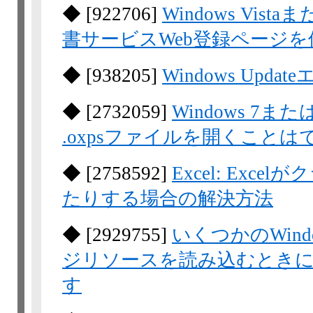
◆
[
922706
]
Windows Vistaま
書サービスWeb登録ページ
◆
[
938205
]
Windows Upd
◆
[
2732059
]
Windows 7またはW
.oxpsファイルを開くこと
◆
[
2758592
]
Excel: Ex
たりする場合の解決方法
◆
[
2929755
]
いくつかのWin
ジリソースを読み込むときに
す