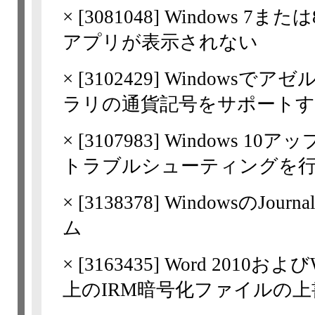
×
[
3081048
] Windows 7または8
アプリが表示されない
×
[
3102429
] Windowsで
ラリの通貨記号をサポート
×
[
3107983
] Windows 
トラブルシューティングを
×
[
3138378
] WindowsのJo
ム
×
[
3163435
] Word 2010お
上のIRM暗号化ファイルの