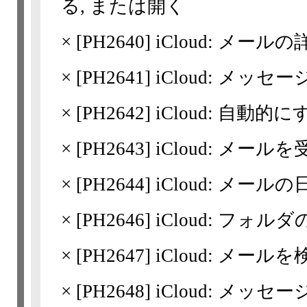
る, または開く
×
[
PH2640
] iCloud: メー
×
[
PH2641
] iCloud: メ
×
[
PH2642
] iCloud: 
×
[
PH2643
] iCloud: 
×
[
PH2644
] iCloud: メ
×
[
PH2646
] iCloud: フ
×
[
PH2647
] iCloud: メール
×
[
PH2648
] iCloud: メッ