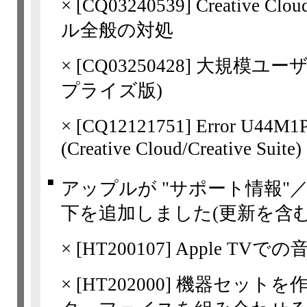
×
[
CQ03240539
] Creativ
ル全般の対処
×
[
CQ03250428
] 大規模ユーザー
プライズ版)
×
[
CQ12121751
] Error U
(Creative Cloud/Creative Suite)
■
アップルが "サポート情報"
下を追加しました(更新を含む
×
[
HT200107
] Apple T
×
[
HT202000
] 機器セットを