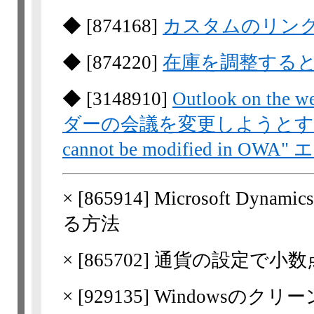
◆
[
874168
]
カスタムのリン
◆
[
874220
]
在庫を調整する
◆
[
3148910
]
Outlook on 
ダーの会議を変更しようとすると "Pub
cannot be modified in 
×
[
865914
] Microsoft D
る方法
×
[
865702
] 通貨の設定で小
×
[
929135
] Windowsの