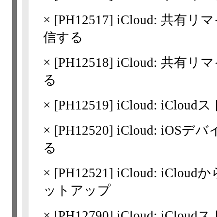
×
[
PH12517
] iCloud: 
信する
×
[
PH12518
] iCloud: 
る
×
[
PH12519
] iCloud: i
×
[
PH12520
] iCloud: iO
る
×
[
PH12521
] iCloud: iC
ットアップ
×
[
PH12790
] iCloud: iC