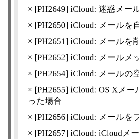
×
[
PH2649
] iCloud: 迷惑
×
[
PH2650
] iCloud: メ
×
[
PH2651
] iCloud: メール
×
[
PH2652
] iCloud: メ
×
[
PH2654
] iCloud: メ
×
[
PH2655
] iCloud: O
った場合
×
[
PH2656
] iCloud: メー
×
[
PH2657
] iCloud: iC