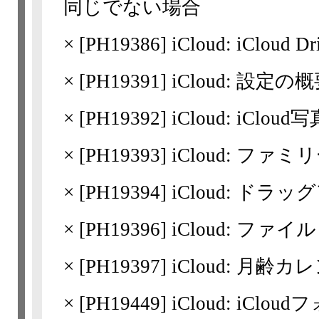
同じでない場合
×
[
PH19386
] iCloud: iCloud
×
[
PH19391
] iCloud: 設定の
×
[
PH19392
] iCloud: iCl
×
[
PH19393
] iCloud: 
×
[
PH19394
] iCloud: ド
×
[
PH19396
] iCloud: 
×
[
PH19397
] iCloud: 月
×
[
PH19449
] iCloud: iC