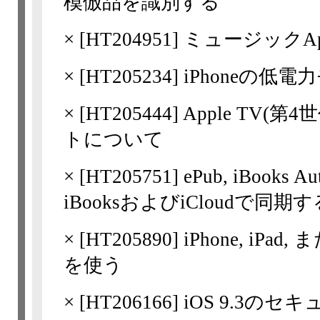
模倣品を識別する
×
[
HT204951
] ミュージックApp
×
[
HT205234
] iPhoneの
×
[
HT205444
] Apple TV
トについて
×
[
HT205751
] ePub, iBook
iBooksおよびiCloudで同期す
×
[
HT205890
] iPhone, iPa
を使う
×
[
HT206166
] iOS 9.3