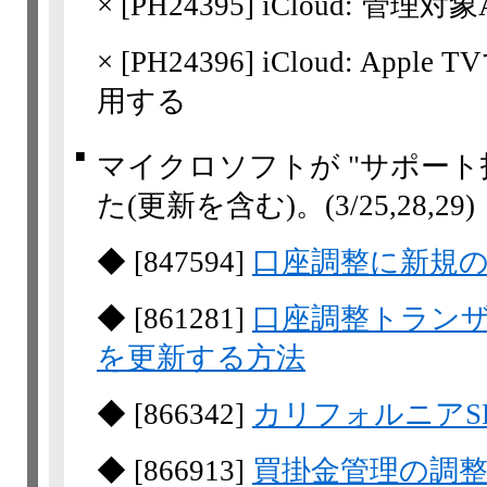
×
[
PH24395
] iCloud: 管理
×
[
PH24396
] iCloud: Ap
用する
■
マイクロソフトが "サポート
た(更新を含む)。
(3/25,​28,​29)
◆
[
847594
]
口座調整に新規
◆
[
861281
]
口座調整トランザ
を更新する方法
◆
[
866342
]
カリフォルニアS
◆
[
866913
]
買掛金管理の調