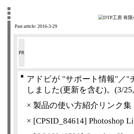
Past article:
2016-3-29
PR
■
アドビが "サポート情報"／
しました(更新を含む)。
(3/25,
×
製品の使い方紹介リンク集
×
[
CPSID_84614
] Photosho