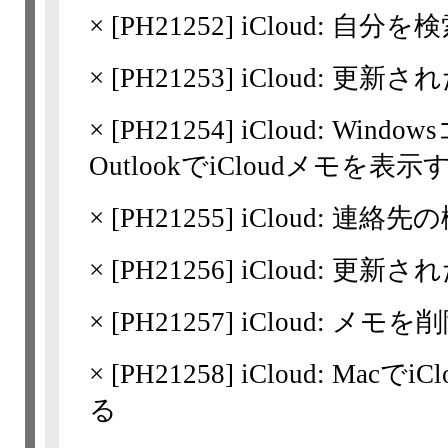
×
[
PH21252
] iCloud: 自
×
[
PH21253
] iCloud: 更新
×
[
PH21254
] iCloud: Wind
OutlookでiCloudメモを表示
×
[
PH21255
] iCloud: 連絡先
×
[
PH21256
] iCloud: 更
×
[
PH21257
] iCloud: メモ
×
[
PH21258
] iCloud: Ma
る