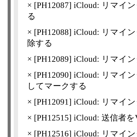
×
[
PH12087
] iCloud: 
る
×
[
PH12088
] iCloud: 
除する
×
[
PH12089
] iCloud: 
×
[
PH12090
] iCloud: 
してマークする
×
[
PH12091
] iCloud: リ
×
[
PH12515
] iCloud: 送信
×
[
PH12516
] iCloud: 