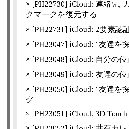
×
[
PH22730
] iCloud: 連絡
クマークを復元する
×
[
PH22731
] iCloud: 2要素認
×
[
PH23047
] iCloud: "友達
×
[
PH23048
] iCloud: 
×
[
PH23049
] iCloud: 友
×
[
PH23050
] iCloud: "
グ
×
[
PH23051
] iCloud: 3D Touch
×
[
PH23052
] iCloud: 