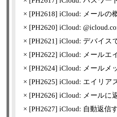
×
[
PH2617
] iCloud: パス
×
[
PH2618
] iCloud: メール
×
[
PH2620
] iCloud: @ic
×
[
PH2621
] iCloud: デバ
×
[
PH2622
] iCloud: 
×
[
PH2624
] iCloud: メ
×
[
PH2625
] iCloud: エ
×
[
PH2626
] iCloud: メ
×
[
PH2627
] iCloud: 自動返