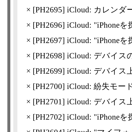
×
[
PH2695
] iCloud: カ
×
[
PH2696
] iCloud: "iPh
×
[
PH2697
] iCloud: "iPho
×
[
PH2698
] iCloud: デバ
×
[
PH2699
] iCloud: デ
×
[
PH2700
] iCloud: 紛失モ
×
[
PH2701
] iCloud: デバ
×
[
PH2702
] iCloud: "i