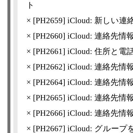
ト
×
[
PH2659
] iCloud: 新
×
[
PH2660
] iCloud: 連絡
×
[
PH2661
] iCloud: 住
×
[
PH2662
] iCloud: 連
×
[
PH2664
] iCloud: 連絡
×
[
PH2665
] iCloud: 連絡
×
[
PH2666
] iCloud: 連絡
×
[
PH2667
] iCloud: グ