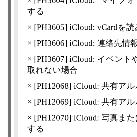
×
[
PH3604
] iCloud: "
する
×
[
PH3605
] iCloud: vCard
×
[
PH3606
] iCloud: 連絡
×
[
PH3607
] iCloud: 
取れない場合
×
[
PH12068
] iCloud: 共
×
[
PH12069
] iCloud: 共
×
[
PH12070
] iCloud: 
する