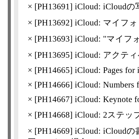
×
[
PH13691
] iCloud: iC
×
[
PH13692
] iCloud: 
×
[
PH13693
] iCloud: "
×
[
PH13695
] iCloud: ア
×
[
PH14665
] iCloud: Pages for
×
[
PH14666
] iCloud: Numbers 
×
[
PH14667
] iCloud: Keynote f
×
[
PH14668
] iCloud: 2ステ
×
[
PH14669
] iCloud: i